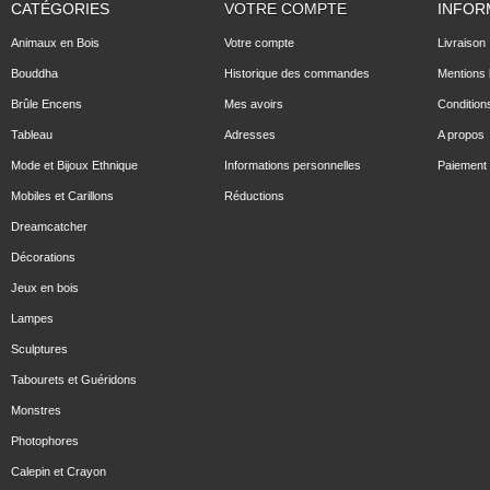
CATÉGORIES
VOTRE COMPTE
INFOR
Animaux en Bois
Votre compte
Livraison
Bouddha
Historique des commandes
Mentions 
Brûle Encens
Mes avoirs
Condition
Tableau
Adresses
A propos
Mode et Bijoux Ethnique
Informations personnelles
Paiement 
Mobiles et Carillons
Réductions
Dreamcatcher
Décorations
Jeux en bois
Lampes
Sculptures
Tabourets et Guéridons
Monstres
Photophores
Calepin et Crayon