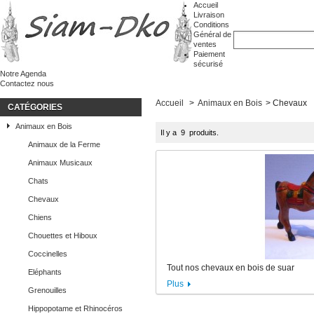
Accueil
Livraison
Conditions
Général de
ventes
Paiement
sécurisé
Notre Agenda
Contactez nous
Accueil
>
Animaux en Bois
>
Chevaux
CATÉGORIES
Animaux en Bois
Il y a 9 produits.
Animaux de la Ferme
Animaux Musicaux
Chats
Chevaux
Chiens
Chouettes et Hiboux
Coccinelles
Tout nos chevaux en bois de suar
Eléphants
Plus
Grenouilles
Hippopotame et Rhinocéros