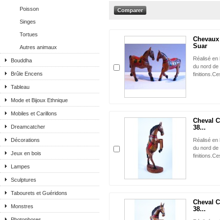
Poisson
Singes
Tortues
Chevaux 
Suar
Autres animaux
Réalisé en 
Bouddha
du nord de 
Brûle Encens
finitions.Ce
Tableau
Mode et Bijoux Ethnique
Mobiles et Carillons
Cheval C
Dreamcatcher
38...
Décorations
Réalisé en 
du nord de 
Jeux en bois
finitions.Ce
Lampes
Sculptures
Tabourets et Guéridons
Cheval C
Monstres
38...
Photophores