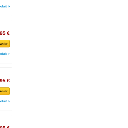
oduit
95 €
anier
oduit
95 €
anier
oduit