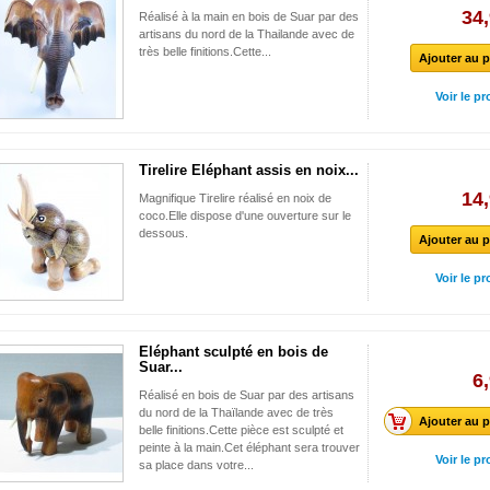
34,
Réalisé à la main en bois de Suar par des
artisans du nord de la Thailande avec de
très belle finitions.Cette...
Ajouter au p
Voir le pr
Tirelire Eléphant assis en noix...
14,
Magnifique Tirelire réalisé en noix de
coco.Elle dispose d'une ouverture sur le
dessous.
Ajouter au p
Voir le pr
Eléphant sculpté en bois de
Suar...
6
Réalisé en bois de Suar par des artisans
du nord de la Thaïlande avec de très
Ajouter au p
belle finitions.Cette pièce est sculpté et
peinte à la main.Cet éléphant sera trouver
Voir le pr
sa place dans votre...