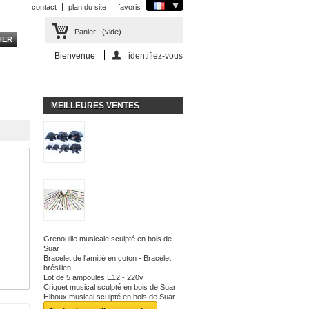
contact
plan du site
favoris
Panier :
(vide)
Bienvenue
identifiez-vous
MEILLEURES VENTES
Grenouille musicale sculpté en bois de
Suar
Bracelet de l'amitié en coton - Bracelet
brésilien
Lot de 5 ampoules E12 - 220v
Criquet musical sculpté en bois de Suar
Hiboux musical sculpté en bois de Suar