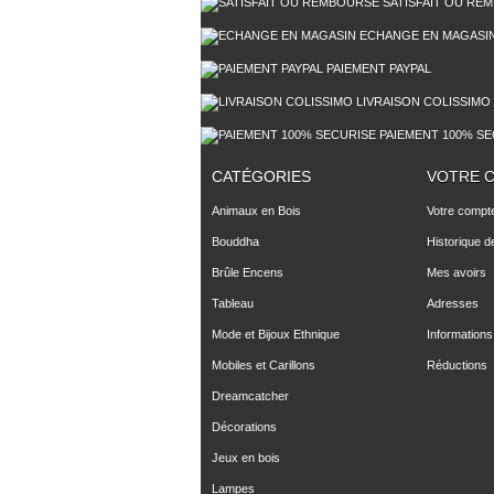
SATISFAIT OU RE
ECHANGE EN MAGASI
PAIEMENT PAYPAL
LIVRAISON COLISSIMO
PAIEMENT 100% SE
CATÉGORIES
VOTRE 
Animaux en Bois
Votre compt
Bouddha
Historique 
Brûle Encens
Mes avoirs
Tableau
Adresses
Mode et Bijoux Ethnique
Informations
Mobiles et Carillons
Réductions
Dreamcatcher
Décorations
Jeux en bois
Lampes