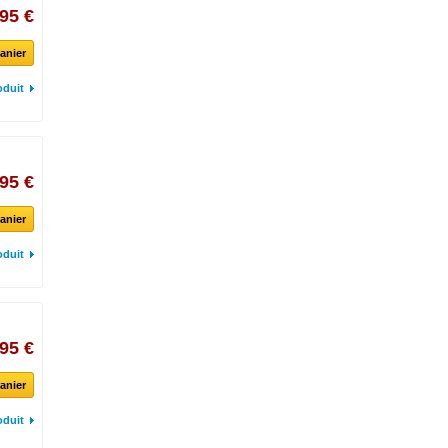
95 €
anier
oduit
95 €
anier
oduit
,95 €
anier
oduit