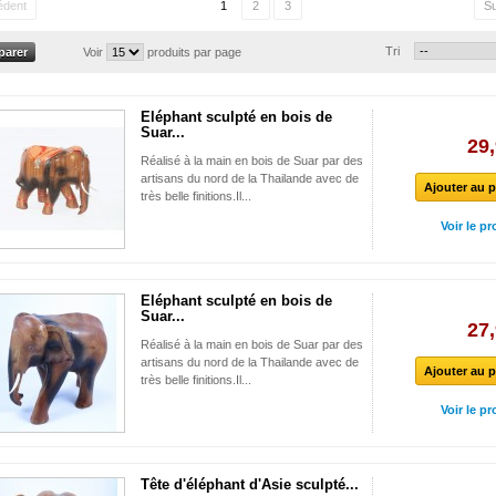
édent
1
2
3
Su
Tri
Voir
produits par page
Eléphant sculpté en bois de
Suar...
29,
Réalisé à la main en bois de Suar par des
artisans du nord de la Thailande avec de
Ajouter au p
très belle finitions.Il...
Voir le pr
Eléphant sculpté en bois de
Suar...
27,
Réalisé à la main en bois de Suar par des
artisans du nord de la Thailande avec de
Ajouter au p
très belle finitions.Il...
Voir le pr
Tête d'éléphant d'Asie sculpté...