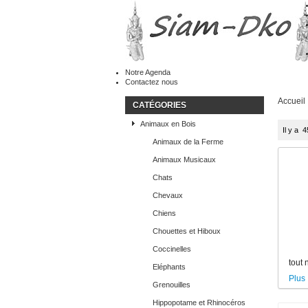
Notre Agenda
Contactez nous
Accueil
CATÉGORIES
Animaux en Bois
Il y a 
Animaux de la Ferme
Animaux Musicaux
Chats
Chevaux
Chiens
Chouettes et Hiboux
Coccinelles
tout 
Eléphants
Plus
Grenouilles
Hippopotame et Rhinocéros