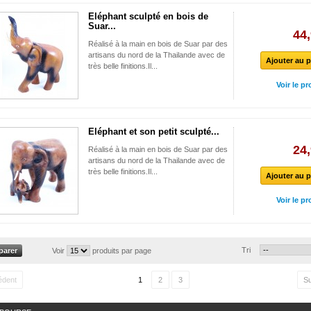
Eléphant sculpté en bois de
Suar...
44,
Réalisé à la main en bois de Suar par des
artisans du nord de la Thailande avec de
Ajouter au p
très belle finitions.Il...
Voir le pr
Eléphant et son petit sculpté...
24,
Réalisé à la main en bois de Suar par des
artisans du nord de la Thailande avec de
très belle finitions.Il...
Ajouter au p
Voir le pr
Tri
Voir
produits par page
édent
1
2
3
Su