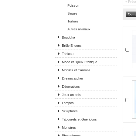
« Préc
Poisson
Singes
Tortues
Autres animaux
Bouddha
Brûle Encens
Tableau
Mode et Bijoux Ethnique
Mobiles et Carillons
Dreamcatcher
Décorations
Jeux en bois
Lampes
Sculptures
Tabourets et Guéridons
Monstres
Photophores