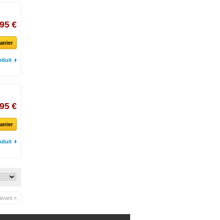
95 €
anier
oduit
95 €
anier
oduit
ivant »