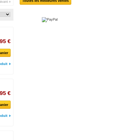
Toutes les meilleures ventes
ivant »
95 €
anier
oduit
95 €
anier
oduit