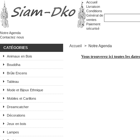
Accueil
Livraison
Conditions
Général de
ventes
Paiement
sécurisé
Notre Agenda
Contactez nous
Accueil
>
Notre Agenda
CATÉGORIES
Vous trouverez ici toutes les date
Animaux en Bois
Bouddha
Brûle Encens
Tableau
Mode et Bijoux Ethnique
Mobiles et Carillons
Dreamcatcher
Décorations
Jeux en bois
Lampes