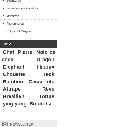
Sculptures
Tabourets et Guéridons
Monstres
Photophores
Calepin et Crayon
TAGS
Chat
Pierre
Noix de
coco
Dragon
Eléphant
Hiboux
Chouette
Teck
Bambou
Casse-tete
Attrape Rêve
Brésilien
Tortue
ying yang
Bouddha
NEWSLETTER