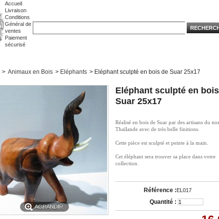
Accueil
Livraison
Conditions
Général de
ventes
Paiement
sécurisé
>
Animaux en Bois
>
Eléphants
>
Eléphant sculpté en bois de Suar 25x17
Eléphant sculpté en bois
Suar 25x17
Réalisé en bois de Suar par des artisans du no
Thaïlande avec de très belle finitions.
Cette pièce est sculpté et peinte à la main.
Cet éléphant sera trouver sa place dans votre
collection.
Référence :
EL017
Quantité :
AGRANDIR