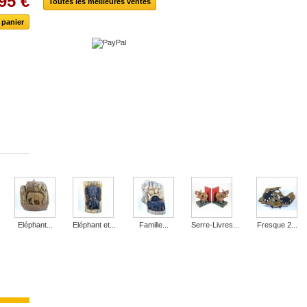
95 €
Toutes les meilleures ventes
Eléphant...
Eléphant et...
Famille...
Serre-Livres...
Fresque 2...