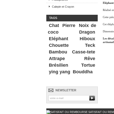
Eléphant
Calepin et Crayon
Réalisé e
Cette pièc
TAGS
Cet éléph
Chat
Pierre
Noix de
coco
Dragon
Dimensio
Eléphant
Hiboux
Les détai
artisanal
Chouette
Teck
Bambou
Casse-tete
Attrape Rêve
Brésilien
Tortue
ying yang
Bouddha
NEWSLETTER
SATISFAIT OU RE