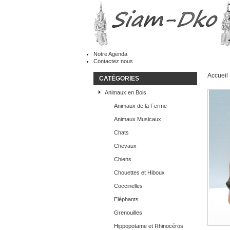
Notre Agenda
Contactez nous
Accueil
CATÉGORIES
Animaux en Bois
Animaux de la Ferme
Animaux Musicaux
Chats
Chevaux
Chiens
Chouettes et Hiboux
Coccinelles
Eléphants
Grenouilles
Hippopotame et Rhinocéros