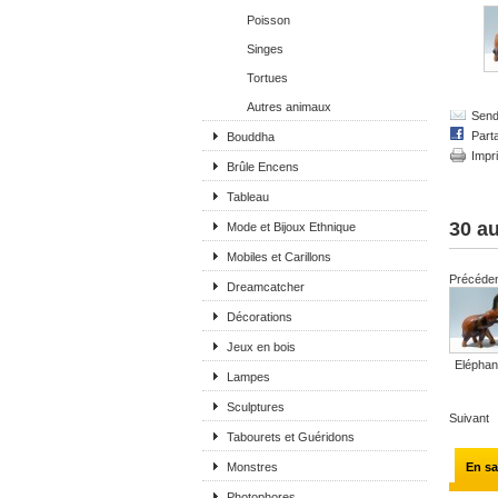
Poisson
Singes
Tortues
Autres animaux
Send 
Part
Bouddha
Impr
Brûle Encens
Tableau
30 au
Mode et Bijoux Ethnique
Mobiles et Carillons
Précéde
Dreamcatcher
Décorations
Jeux en bois
Eléphant
Lampes
Sculptures
Suivant
Tabourets et Guéridons
Monstres
En sa
Photophores