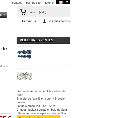
contact
plan du site
favoris
Panier :
(vide)
Bienvenue
identifiez-vous
MEILLEURES VENTES
 de
rd de la
Grenouille musicale sculpté en bois de
Suar
Bracelet de l'amitié en coton - Bracelet
brésilien
Lot de 5 ampoules E12 - 220v
Criquet musical sculpté en bois de Suar
Hiboux musical sculpté en bois de Suar