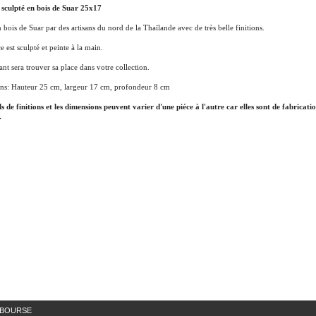
 sculpté en bois de Suar 25x17
n bois de Suar par des artisans du nord de la Thaïlande avec de très belle finitions.
e est sculpté et peinte à la main.
ant sera trouver sa place dans votre collection.
ns: Hauteur 25 cm, largeur 17 cm, profondeur 8 cm
ls de finitions et les dimensions peuvent varier d'une piéce à l'autre car elles sont de fabricati
.
MBOURSE