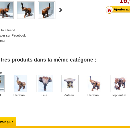
16,
to a friend
ager sur Facebook
imer
tres produits dans la même catégorie :
nt
...
Eléphant...
Tête...
Plateau...
Eléphant...
Eléphant et...
voir plus