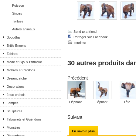
Poisson
Singes
Tortues
Autres animaux
Send to a friend
Partager sur Facebook
Bouddha
Imprimer
Brûle Encens
Tableau
30 autres produits da
Mode et Bijoux Ethnique
Mobiles et Carillons
Précédent
Dreamcatcher
Décorations
Jeux en bois
Eléphant...
Eléphant...
Tête...
Lampes
Sculptures
Suivant
Tabourets et Guéridons
Monstres
En savoir plus
Photophores