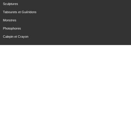
Sculptures
Tabourets et Guéridons
Monstres
Photophores
Calepin et Crayon