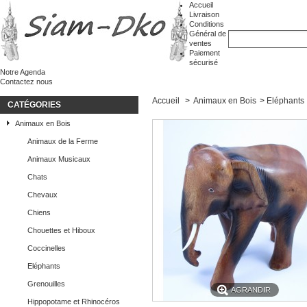
Accueil
Livraison
Conditions
Général de
ventes
Paiement
sécurisé
Notre Agenda
Contactez nous
Accueil
>
Animaux en Bois
>
Eléphants
CATÉGORIES
Animaux en Bois
Animaux de la Ferme
Animaux Musicaux
Chats
Chevaux
Chiens
Chouettes et Hiboux
Coccinelles
Eléphants
Grenouilles
AGRANDIR
Hippopotame et Rhinocéros