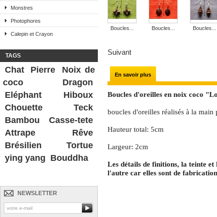
Monstres
Photophores
Boucles...
Boucles...
Boucles...
Calepin et Crayon
Suivant
TAGS
Chat
Pierre
Noix de
En savoir plus
coco
Dragon
Eléphant
Hiboux
Boucles d'oreilles en noix coco "L
Chouette
Teck
boucles d'oreilles réalisés à la main
Bambou
Casse-tete
Hauteur total: 5cm
Attrape Rêve
Brésilien
Tortue
Largeur: 2cm
ying yang
Bouddha
Les détails de finitions, la teinte 
l'autre car elles sont de fabrication
NEWSLETTER