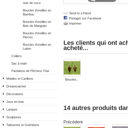
noix de coco
Boucles d'oreilles en
Send to a friend
Bambou
Partager sur Facebook
Boucles d'oreilles en
Imprimer
Bois de Manguier
Boucles d'oreilles en
Pierres
Les clients qui ont a
Boucles d'oreilles en
acheté...
Laiton
Colliers
Sac à main
Pantalons de Pêcheur Thai
Mobiles et Carillons
Boucles...
Dreamcatcher
Décorations
Jeux en bois
14 autres produits da
Lampes
Sculptures
Précédent
Tabourets et Guéridons