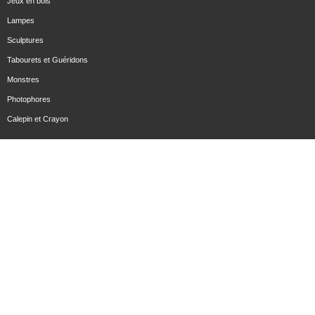
Jeux en bois
Lampes
Sculptures
Tabourets et Guéridons
Monstres
Photophores
Calepin et Crayon