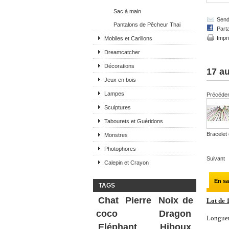
Sac à main
Send 
Pantalons de Pêcheur Thai
Part
Impr
Mobiles et Carillons
Dreamcatcher
Décorations
17 au
Jeux en bois
Lampes
Précéde
Sculptures
Tabourets et Guéridons
Bracelet 
Monstres
Photophores
Suivant
Calepin et Crayon
En sa
TAGS
Chat
Pierre
Noix de
Lot de 
coco
Dragon
Longueu
Eléphant
Hiboux