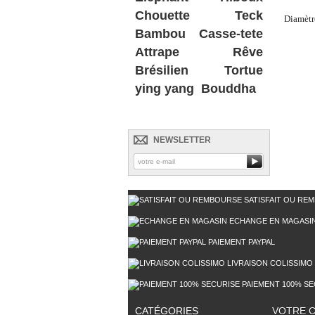
Chouette
Teck
Diamètr
Bambou
Casse-tete
Attrape Rêve
Brésilien
Tortue
ying yang
Bouddha
NEWSLETTER
SATISFAIT OU RE
ECHANGE EN MAGASI
PAIEMENT PAYPAL
LIVRAISON COLISSIMO
PAIEMENT 100% SE
CATÉGORIES
VOTRE 