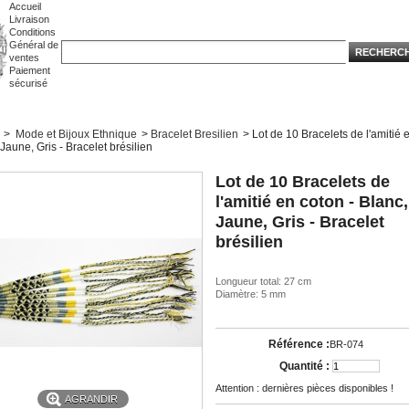
Accueil
Livraison
Conditions
Général de
ventes
Paiement
sécurisé
>
Mode et Bijoux Ethnique
>
Bracelet Bresilien
>
Lot de 10 Bracelets de l'amitié 
 Jaune, Gris - Bracelet brésilien
Lot de 10 Bracelets de
l'amitié en coton - Blanc,
Jaune, Gris - Bracelet
brésilien
Longueur total: 27 cm
Diamètre: 5 mm
Référence :
BR-074
Quantité :
Attention : dernières pièces disponibles !
AGRANDIR