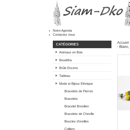
Notre Agenda
Contactez nous
Accueil
CATÉGORIES
- Blanc,
Animaux en Bois
Bouddha
Brûle Encens
Tableau
Mode et Bijoux Ethnique
Bracelets de Pierres
Bracelets
Bracelet Bresilien
Bracelets de Cheville
Boucles d'oreilles
Colliers