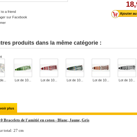
18,
to a friend
ager sur Facebook
imer
tres produits dans la même catégorie :
nt
de...
Lot de 10...
Lot de 10...
Lot de 10...
Lot de 10...
Lot de 10...
voir plus
10 Bracelets de l'amitié en coton - Blanc, Jaune, Gris
r total: 27 cm