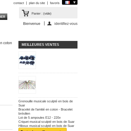
contact
plan du site
favoris
Panier :
(vide)
Bienvenue
identifiez-vous
en coton
MEILLEURES VENTES
Grenouille musicale sculpté en bois de
Suar
Bracelet de l'amitié en coton - Bracelet
brésilien
Lot de 5 ampoules E12 - 220v
Criquet musical sculpté en bois de Suar
Hiboux musical sculpté en bois de Suar