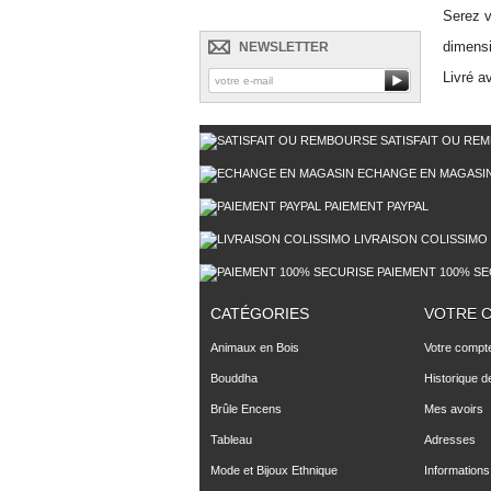
Serez v
dimens
NEWSLETTER
Livré a
SATISFAIT OU RE
ECHANGE EN MAGASI
PAIEMENT PAYPAL
LIVRAISON COLISSIMO
PAIEMENT 100% SE
CATÉGORIES
VOTRE 
Animaux en Bois
Votre compt
Bouddha
Historique 
Brûle Encens
Mes avoirs
Tableau
Adresses
Mode et Bijoux Ethnique
Informations