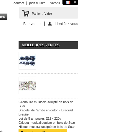
contact
plan du site
favoris
Panier :
(vide)
Bienvenue
identifiez-vous
MEILLEURES VENTES
Grenouille musicale sculpté en bois de
Suar
Bracelet de l'amitié en coton - Bracelet
brésilien
Lot de 5 ampoules E12 - 220v
Criquet musical sculpté en bois de Suar
Hiboux musical sculpté en bois de Suar
ble