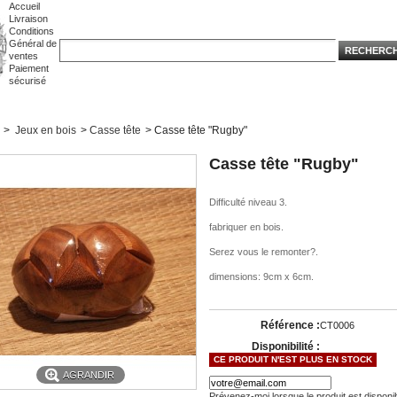
Accueil
Livraison
Conditions
Général de
ventes
Paiement
sécurisé
>
Jeux en bois
>
Casse tête
>
Casse tête "Rugby"
Casse tête "Rugby"
Difficulté niveau 3.
fabriquer en bois.
Serez vous le remonter?.
dimensions: 9cm x 6cm.
Référence :
CT0006
Disponibilité :
CE PRODUIT N'EST PLUS EN STOCK
AGRANDIR
Prévenez-moi lorsque le produit est disponi