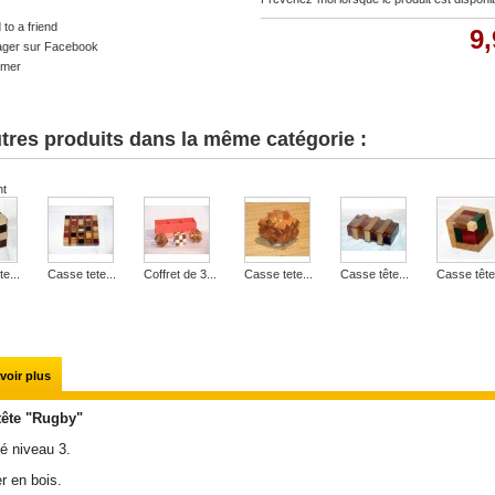
to a friend
9,
ager sur Facebook
imer
tres produits dans la même catégorie :
nt
e...
Casse tete...
Coffret de 3...
Casse tete...
Casse tête...
Casse tête.
voir plus
tête "Rugby"
té niveau 3.
er en bois.