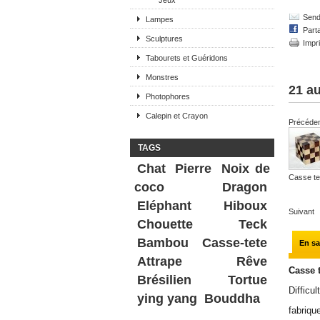
Jeux
Send 
Lampes
Part
Sculptures
Impr
Tabourets et Guéridons
Monstres
21 au
Photophores
Calepin et Crayon
Précéde
TAGS
Chat
Pierre
Noix de
Casse tet
coco
Dragon
Eléphant
Hiboux
Suivant
Chouette
Teck
Bambou
Casse-tete
En sa
Attrape Rêve
Casse 
Brésilien
Tortue
Difficul
ying yang
Bouddha
fabriqu