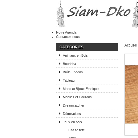
Notre Agenda
Contactez nous
Accueil
CATÉGORIES
Animaux en Bois
Bouddha
Brûle Encens
Tableau
Mode et Bijoux Ethnique
Mobiles et Carillons
Dreamcatcher
Décorations
Jeux en bois
Casse tête