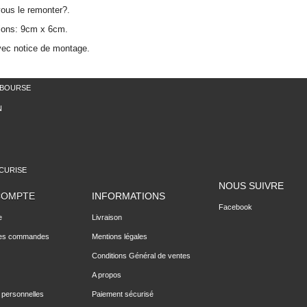
ous le remonter?.
ions: 9cm x 6cm.
vec notice de montage.
MBOURSE
N
CURISE
NOUS SUIVRE
COMPTE
INFORMATIONS
Facebook
e
Livraison
des commandes
Mentions légales
Conditions Général de ventes
A propos
 personnelles
Paiement sécurisé