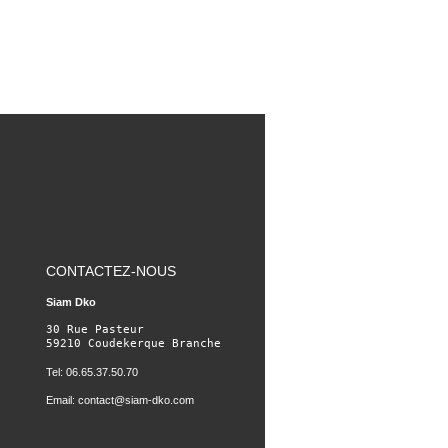
CONTACTEZ-NOUS
Siam Dko
30 Rue Pasteur

59210 Coudekerque Branche
Tel: 06.65.37.50.70
Email:
contact@siam-dko.com