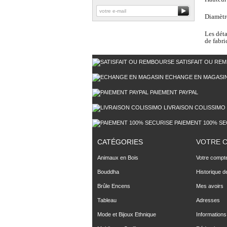
Diamètre
Les déta
de fabri
SATISFAIT OU RE
ECHANGE EN MAGASI
PAIEMENT PAYPAL
LIVRAISON COLISSIMO
PAIEMENT 100% SE
CATÉGORIES
VOTRE 
Animaux en Bois
Votre compt
Bouddha
Historique 
Brûle Encens
Mes avoirs
Tableau
Adresses
Mode et Bijoux Ethnique
Informations