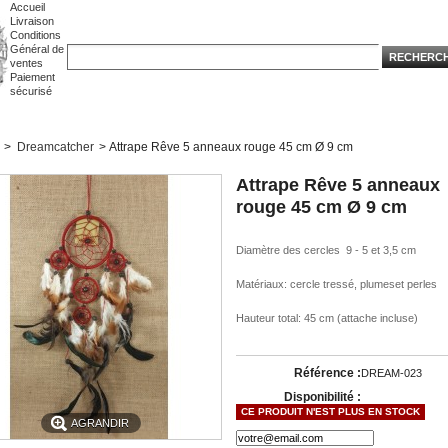
Accueil
Livraison
Conditions
Général de
ventes
Paiement
sécurisé
>
Dreamcatcher
>
Attrape Rêve 5 anneaux rouge 45 cm Ø 9 cm
Attrape Rêve 5 anneaux
rouge 45 cm Ø 9 cm
Diamètre des cercles 9 - 5 et 3,5 cm
Matériaux: cercle tressé , plumeset perles
Hauteur total: 45 cm (attache incluse)
Référence :
DREAM-023
Disponibilité :
CE PRODUIT N'EST PLUS EN STOCK
AGRANDIR