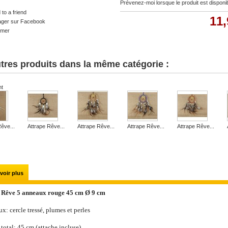
Prévenez-moi lorsque le produit est disponi
to a friend
11,
ager sur Facebook
imer
tres produits dans la même catégorie :
nt
êve...
Attrape Rêve...
Attrape Rêve...
Attrape Rêve...
Attrape Rêve...
voir plus
 Rêve 5 anneaux rouge 45 cm Ø 9 cm
x: cercle tressé , plumes et perles
total: 45 cm (attache incluse)