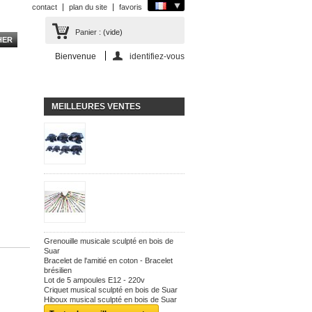
contact
plan du site
favoris
Panier :
(vide)
Bienvenue
identifiez-vous
MEILLEURES VENTES
Grenouille musicale sculpté en bois de
Suar
Bracelet de l'amitié en coton - Bracelet
brésilien
Lot de 5 ampoules E12 - 220v
Criquet musical sculpté en bois de Suar
Hiboux musical sculpté en bois de Suar