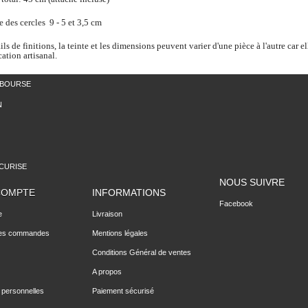
 des cercles 9 - 5 et 3,5 cm
ils de finitions, la teinte et les dimensions peuvent varier d'une pièce à l'autre car el
cation artisanal.
MBOURSE
N
CURISE
NOUS SUIVRE
COMPTE
INFORMATIONS
Facebook
e
Livraison
des commandes
Mentions légales
Conditions Général de ventes
A propos
 personnelles
Paiement sécurisé