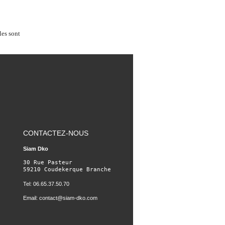
les sont
CONTACTEZ-NOUS
Siam Dko
30 Rue Pasteur

59210 Coudekerque Branche
Tel: 06.65.37.50.70
Email:
contact@siam-dko.com