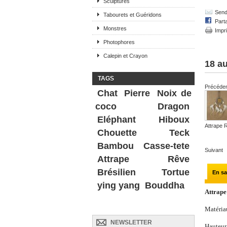
Sculptures
Send 
Tabourets et Guéridons
Part
Monstres
Impr
Photophores
Calepin et Crayon
18 au
TAGS
Précéde
Chat
Pierre
Noix de
coco
Dragon
Eléphant
Hiboux
Attrape R
Chouette
Teck
Bambou
Casse-tete
Suivant
Attrape Rêve
Brésilien
Tortue
En sa
ying yang
Bouddha
Attrape
Matériau
NEWSLETTER
Hauteur 