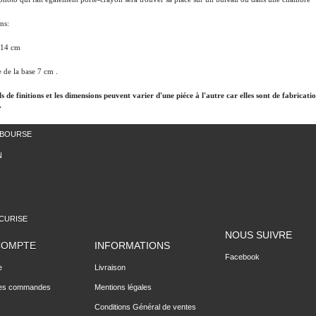
ns:
 14 cm
 de la base 7 cm .
ls de finitions et les dimensions peuvent varier d'une piéce à l'autre car elles sont de fabricati
.
MBOURSE
N
CURISE
NOUS SUIVRE
COMPTE
INFORMATIONS
Facebook
e
Livraison
des commandes
Mentions légales
Conditions Général de ventes