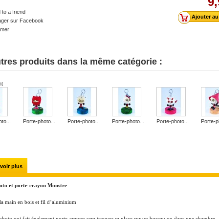
9,
to a friend
ager sur Facebook
imer
tres produits dans la même catégorie :
nt
to...
Porte-photo...
Porte-photo...
Porte-photo...
Porte-photo...
Porte-p
voir plus
oto et porte-crayon Monstre
 la main en bois et fil d’aluminium
photo qui fait également porte-crayon sera trouver sa place sur un bureau ou dans une chambre