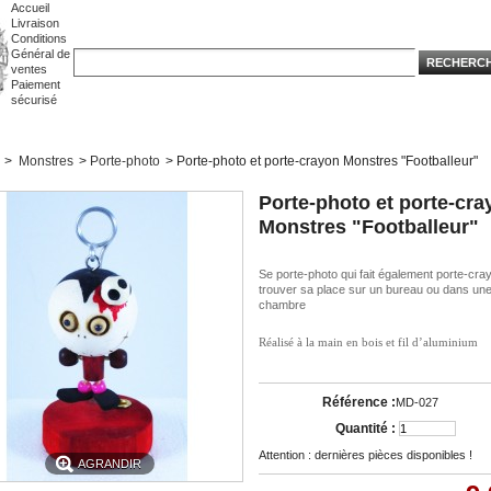
Accueil
Livraison
Conditions
Général de
ventes
Paiement
sécurisé
>
Monstres
>
Porte-photo
>
Porte-photo et porte-crayon Monstres "Footballeur"
Porte-photo et porte-cra
Monstres "Footballeur"
Se porte-photo qui fait également porte-cra
trouver sa place sur un bureau ou dans un
chambre
Réalisé à la main en bois et fil d’aluminium
Référence :
MD-027
Quantité :
Attention : dernières pièces disponibles !
AGRANDIR