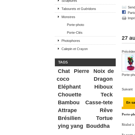
Sculptures
Send 
Tabourets et Guéridons
Part
Monstres
Impr
Porte-photo
Porte-Clés
27 au
Photophores
Calepin et Crayon
Précéde
TAGS
Chat
Pierre
Noix de
Porte-pho
coco
Dragon
Eléphant
Hiboux
Suivant
Chouette
Teck
Bambou
Casse-tete
En sa
Attrape Rêve
Porte-ph
Brésilien
Tortue
Réalisé à
ying yang
Bouddha
Se porte-