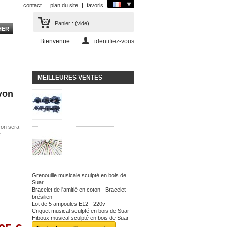
contact
plan du site
favoris
Panier :
(vide)
Bienvenue
identifiez-vous
MEILLEURES VENTES
yon
yon sera
e
Grenouille musicale sculpté en bois de
Suar
Bracelet de l'amitié en coton - Bracelet
brésilien
Lot de 5 ampoules E12 - 220v
Criquet musical sculpté en bois de Suar
Hiboux musical sculpté en bois de Suar