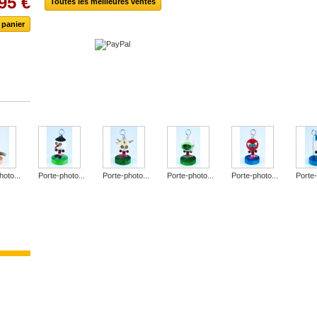
95 €
Toutes les meilleures ventes
hoto...
Porte-photo...
Porte-photo...
Porte-photo...
Porte-photo...
Porte-