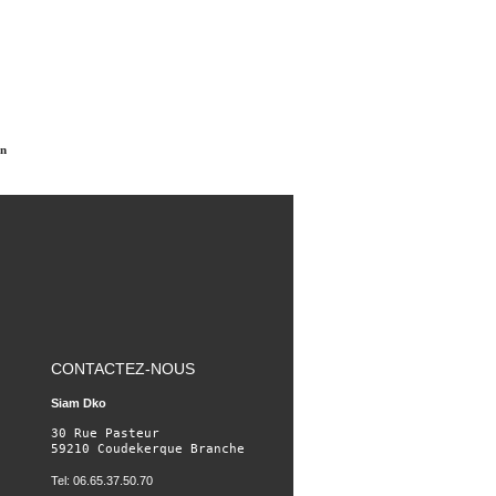
on
CONTACTEZ-NOUS
Siam Dko
30 Rue Pasteur

59210 Coudekerque Branche
Tel: 06.65.37.50.70