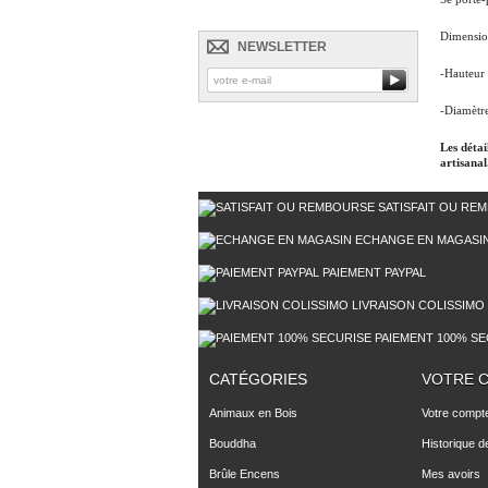
Dimensio
NEWSLETTER
-Hauteur
-Diamètre
Les détai
artisanal
SATISFAIT OU RE
ECHANGE EN MAGASI
PAIEMENT PAYPAL
LIVRAISON COLISSIMO
PAIEMENT 100% SE
CATÉGORIES
VOTRE 
Animaux en Bois
Votre compt
Bouddha
Historique 
Brûle Encens
Mes avoirs