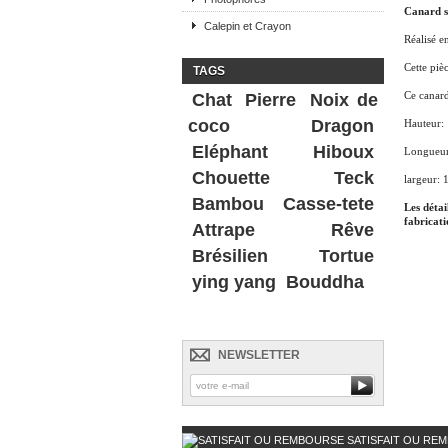
Canard s
Calepin et Crayon
Réalisé e
Cette pièc
TAGS
Ce canard
Chat
Pierre
Noix de
coco
Dragon
Hauteur:
Eléphant
Hiboux
Longueur
Chouette
Teck
largeur: 
Bambou
Casse-tete
Les détai
fabricati
Attrape Rêve
Brésilien
Tortue
ying yang
Bouddha
NEWSLETTER
SATISFAIT OU RE