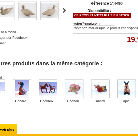
Référence :
AN-098
Disponibilité :
CE PRODUIT N'EST PLUS EN STOCK
Prévenez-moi lorsque le produit est disponi
to a friend
19,
ager sur Facebook
imer
tres produits dans la même catégorie :
nt
.
Canard...
Chevaux...
Cochon...
Canard...
Lapin...
voir plus