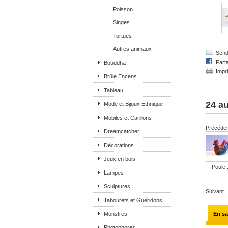
Poisson
Singes
Tortues
Autres animaux
Send 
Part
Bouddha
Impr
Brûle Encens
Tableau
24 au
Mode et Bijoux Ethnique
Mobiles et Carillons
Précéde
Dreamcatcher
Décorations
Jeux en bois
Poule..
Lampes
Sculptures
Suivant
Tabourets et Guéridons
Monstres
En sa
Photophores