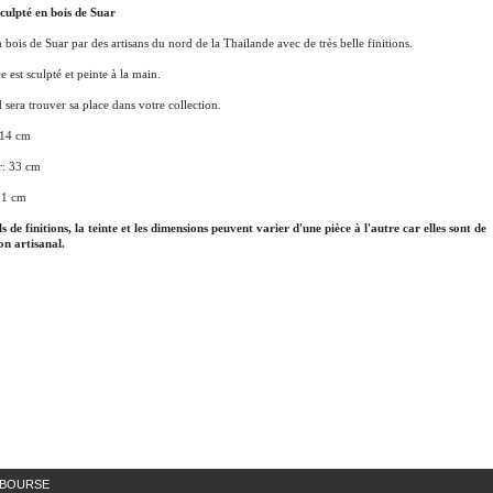
culpté en bois de Suar
n bois de Suar par des artisans du nord de la Thailande avec de très belle finitions.
e est sculpté et peinte à la main.
 sera trouver sa place dans votre collection.
 14 cm
: 33 cm
11 cm
ls de finitions, la teinte et les dimensions peuvent varier d'une pièce à l'autre car elles sont de
on artisanal.
MBOURSE