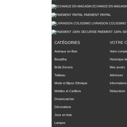
ECHANGE EN MAGASI
PAIEMENT PAYPAL
LIVRAISON COLISSIMO
PAIEMENT 100% SE
CATÉGORIES
VOTRE 
Animaux en Bois
Votre compt
Bouddha
Historique 
Brûle Encens
Mes avoirs
Tableau
Adresses
Mode et Bijoux Ethnique
Informations
Mobiles et Carillons
Réductions
Dreamcatcher
Décorations
Jeux en bois
Lampes