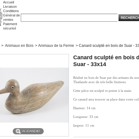
Accueil
Livraison
Conditions
Général de
ventes
Paiement
sécurisé
>
Animaux en Bois
>
Animaux de la Ferme
>
Canard sculpté en bois de Suar - 3
Canard sculpté en bois 
Suar - 33x14
Réalisé en bois de Suar par des artisans du no
Thailande avec de très belle finitions.
Cette pièce est sculpté et peinte à la main.
Ce canard sera trouver sa place dans votre col
Hauteur: 14 cm
Longueur: 33 cm
largeur: 11 cm
AGRANDIR