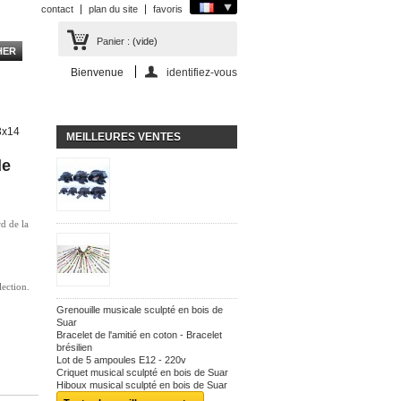
contact
plan du site
favoris
Panier :
(vide)
Bienvenue
identifiez-vous
3x14
MEILLEURES VENTES
de
rd de la
lection.
Grenouille musicale sculpté en bois de
Suar
Bracelet de l'amitié en coton - Bracelet
brésilien
Lot de 5 ampoules E12 - 220v
Criquet musical sculpté en bois de Suar
Hiboux musical sculpté en bois de Suar