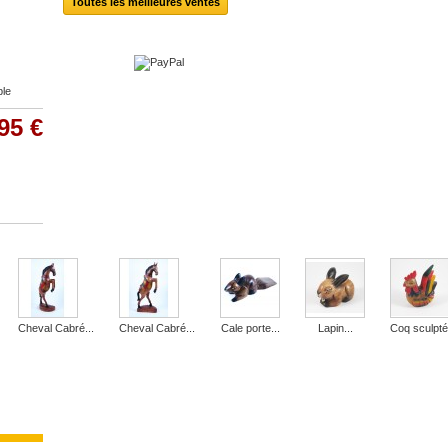
Toutes les meilleures ventes
ble
95 €
Cheval Cabré...
Cheval Cabré...
Cale porte...
Lapin...
Coq sculpté.