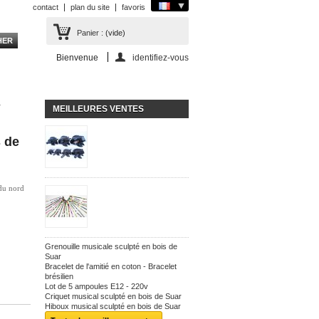
contact
plan du site
favoris
Panier :
(vide)
Bienvenue
identifiez-vous
-
MEILLEURES VENTES
s de
 du nord
Grenouille musicale sculpté en bois de
Suar
Bracelet de l'amitié en coton - Bracelet
brésilien
Lot de 5 ampoules E12 - 220v
Criquet musical sculpté en bois de Suar
Hiboux musical sculpté en bois de Suar