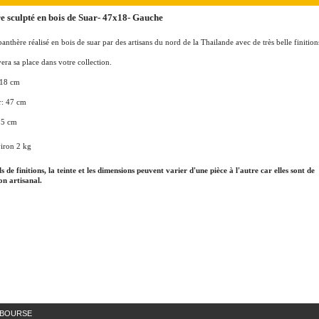
e sculpté en bois de Suar- 47x18- Gauche
anthère réalisé en bois de suar par des artisans du nord de la Thailande avec de très belle finition
vera sa place dans votre collection.
 18 cm
: 47 cm
15 cm
iron 2 kg
ls de finitions, la teinte et les dimensions peuvent varier d'une pièce à l'autre car elles sont de
on artisanal.
MBOURSE