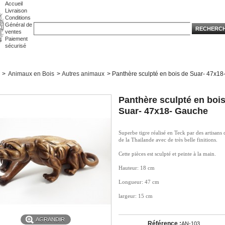
Accueil
Livraison
Conditions
Général de
ventes
Paiement
sécurisé
>
Animaux en Bois
>
Autres animaux
>
Panthère sculpté en bois de Suar- 47x18
Panthère sculpté en boi
Suar- 47x18- Gauche
Superbe tigre réalisé en Teck par des artisans
de la Thailande avec de très belle finitions.
Cette pièces est sculpté et peinte à la main.
Hauteur: 18 cm
Longueur: 47 cm
largeur: 15 cm
AGRANDIR
Référence :
AN-103