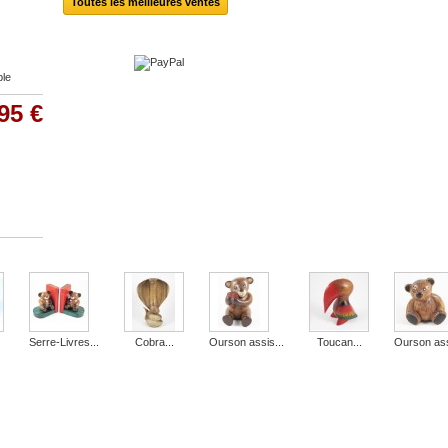
Toutes les meilleures ventes
ble
95 €
Serre-Livres...
Cobra...
Ourson assis...
Toucan...
Ourson ass