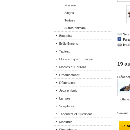
Poisson
Singes
Tortues
Autres animaux
Send 
Bouddha
Part
Brûle Encens
Impr
Tableau
Mode et Bijoux Ethnique
19 au
Mobiles et Carillons
Dreamcatcher
Précéde
Décorations
Jeux en bois
Lampes
Otarie.
Sculptures
Suivant
Tabourets et Guéridons
Monstres
En sa
Photophores