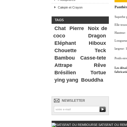
Panthèr
Calepin et Crayon
Superbe p
TAGS
Elle trou
Chat
Pierre
Noix de
Hauteur:
coco
Dragon
Longueur
Eléphant
Hiboux
largeur: 
Chouette
Teck
Bambou
Casse-tete
Poids env
Attrape Rêve
Les détai
Brésilien
Tortue
fabricati
ying yang
Bouddha
NEWSLETTER
SATISFAIT OU RE