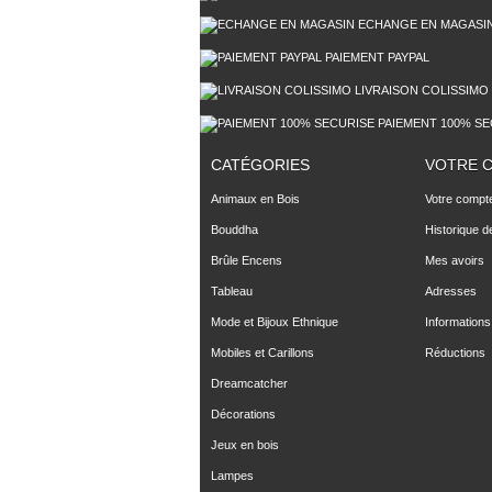
ECHANGE EN MAGASI
PAIEMENT PAYPAL
LIVRAISON COLISSIMO
PAIEMENT 100% SE
CATÉGORIES
VOTRE 
Animaux en Bois
Votre compt
Bouddha
Historique 
Brûle Encens
Mes avoirs
Tableau
Adresses
Mode et Bijoux Ethnique
Informations
Mobiles et Carillons
Réductions
Dreamcatcher
Décorations
Jeux en bois
Lampes