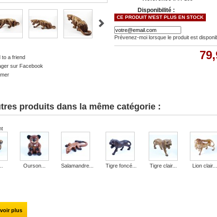
Disponibilité :
CE PRODUIT N'EST PLUS EN STOCK
Prévenez-moi lorsque le produit est disponi
79,
to a friend
ager sur Facebook
imer
tres produits dans la même catégorie :
nt
..
Ourson...
Salamandre...
Tigre foncé...
Tigre clair...
Lion clair...
voir plus