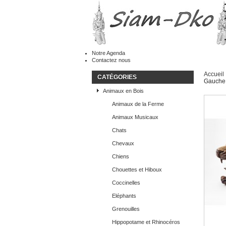
Notre Agenda
Contactez nous
Accueil
CATÉGORIES
Gauche
Animaux en Bois
Animaux de la Ferme
Animaux Musicaux
Chats
Chevaux
Chiens
Chouettes et Hiboux
Coccinelles
Eléphants
Grenouilles
Hippopotame et Rhinocéros