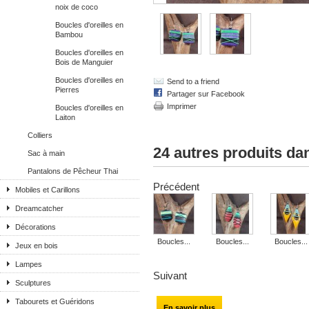
noix de coco
Boucles d'oreilles en
Bambou
Boucles d'oreilles en
Bois de Manguier
Boucles d'oreilles en
Send to a friend
Pierres
Partager sur Facebook
Imprimer
Boucles d'oreilles en
Laiton
Colliers
24 autres produits da
Sac à main
Pantalons de Pêcheur Thai
Précédent
Mobiles et Carillons
Dreamcatcher
Décorations
Boucles...
Boucles...
Boucles...
Jeux en bois
Lampes
Suivant
Sculptures
Tabourets et Guéridons
En savoir plus