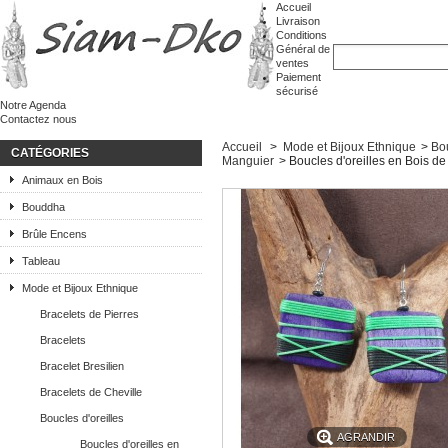
Accueil
Livraison
Conditions
Général de
ventes
Paiement
sécurisé
Notre Agenda
Contactez nous
Accueil
>
Mode et Bijoux Ethnique
>
Bou
CATÉGORIES
Manguier
>
Boucles d'oreilles en Bois d
Animaux en Bois
Bouddha
Brûle Encens
Tableau
Mode et Bijoux Ethnique
Bracelets de Pierres
Bracelets
Bracelet Bresilien
Bracelets de Cheville
Boucles d'oreilles
AGRANDIR
Boucles d'oreilles en