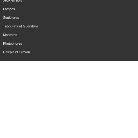
Jeux en bois
Lampes
Sculptures
Tabourets et Guéridons
Monstres
Photophores
Calepin et Crayon