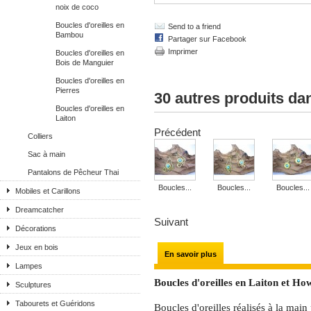
noix de coco
Boucles d'oreilles en
Send to a friend
Bambou
Partager sur Facebook
Imprimer
Boucles d'oreilles en
Bois de Manguier
Boucles d'oreilles en
Pierres
30 autres produits da
Boucles d'oreilles en
Laiton
Précédent
Colliers
Sac à main
Pantalons de Pêcheur Thai
Boucles...
Boucles...
Boucles...
Mobiles et Carillons
Dreamcatcher
Suivant
Décorations
Jeux en bois
En savoir plus
Lampes
Boucles d'oreilles en Laiton et Ho
Sculptures
Tabourets et Guéridons
Boucles d'oreilles réalisés à la main