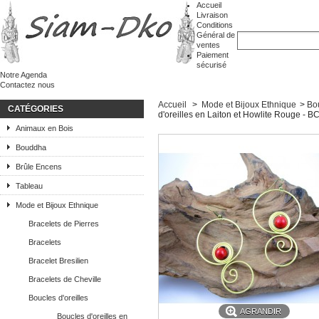
Accueil
Livraison
Conditions
Général de
ventes
Paiement
sécurisé
Notre Agenda
Contactez nous
Accueil
>
Mode et Bijoux Ethnique
>
Bou
CATÉGORIES
d'oreilles en Laiton et Howlite Rouge - B
Animaux en Bois
Bouddha
Brûle Encens
Tableau
Mode et Bijoux Ethnique
Bracelets de Pierres
Bracelets
Bracelet Bresilien
Bracelets de Cheville
Boucles d'oreilles
AGRANDIR
Boucles d'oreilles en