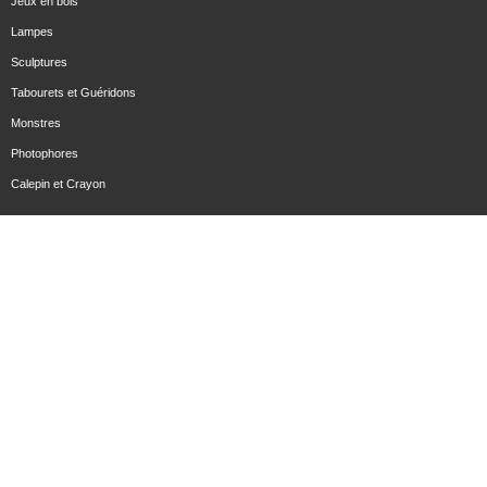
Jeux en bois
Lampes
Sculptures
Tabourets et Guéridons
Monstres
Photophores
Calepin et Crayon