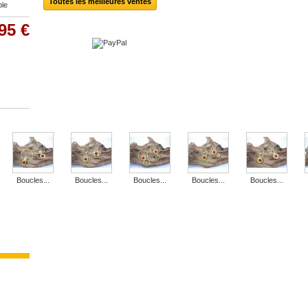
Toutes les meilleures ventes
ble
95 €
Boucles...
Boucles...
Boucles...
Boucles...
Boucles...