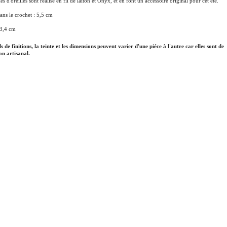
s d'oreilles sont réalisé en fil de laiton et Onyx, et en font un accessoire original pour cet été.
ans le crochet : 5,5 cm
 3,4
cm
ls de finitions, la teinte et les dimensions peuvent varier d'une piéce à l'autre car elles sont de
on artisanal.