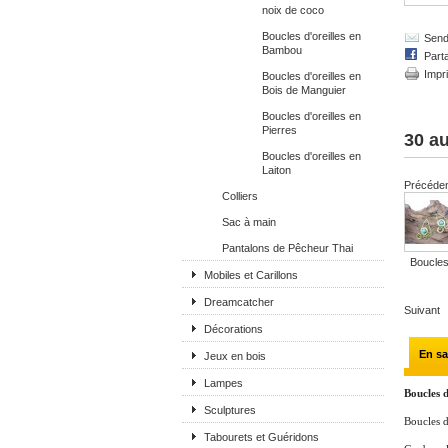
noix de coco
Boucles d'oreilles en
Send 
Bambou
Part
Impr
Boucles d'oreilles en
Bois de Manguier
Boucles d'oreilles en
Pierres
30 au
Boucles d'oreilles en
Laiton
Précéde
Colliers
Sac à main
Pantalons de Pêcheur Thai
Boucles
Mobiles et Carillons
Dreamcatcher
Suivant
Décorations
En sa
Jeux en bois
Lampes
Boucles d
Sculptures
Boucles d
Tabourets et Guéridons