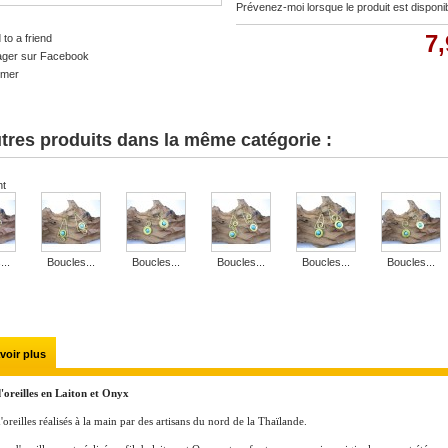
Prévenez-moi lorsque le produit est disponi
7,
to a friend
ager sur Facebook
imer
tres produits dans la même catégorie :
nt
...
Boucles...
Boucles...
Boucles...
Boucles...
Boucles...
voir plus
'oreilles en Laiton et Onyx
'oreilles réalisés à la main par des artisans du nord de la Thaïlande.