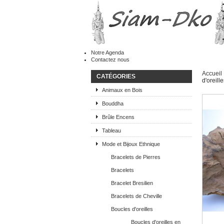
Notre Agenda
Contactez nous
Accueil
CATÉGORIES
d'oreill
Animaux en Bois
Bouddha
Brûle Encens
Tableau
Mode et Bijoux Ethnique
Bracelets de Pierres
Bracelets
Bracelet Bresilien
Bracelets de Cheville
Boucles d'oreilles
Boucles d'oreilles en