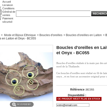
Accueil
Livraison
Conditions
Général de
ventes
Paiement
sécurisé
>
Mode et Bijoux Ethnique
>
Boucles d'oreilles
>
Boucles d'oreilles en Laiton
>
B
es en Laiton et Onyx - BC055
Boucles d'oreilles en La
et Onyx - BC055
Boucles d'oreilles réalisés à la main par des ar
nord de la Thaïlande.
Ces boucles d'oreilles sont réalisé en fil de lait
onyx , et en font un accessoire original pour c
Référence :
BC055
Disponibilité :
CE PRODUIT N'EST PLUS EN STOCK
AGRANDIR