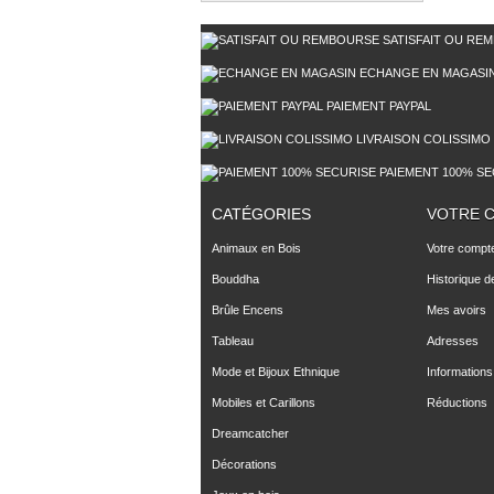
SATISFAIT OU RE
ECHANGE EN MAGASI
PAIEMENT PAYPAL
LIVRAISON COLISSIMO
PAIEMENT 100% SE
CATÉGORIES
VOTRE 
Animaux en Bois
Votre compt
Bouddha
Historique 
Brûle Encens
Mes avoirs
Tableau
Adresses
Mode et Bijoux Ethnique
Informations
Mobiles et Carillons
Réductions
Dreamcatcher
Décorations