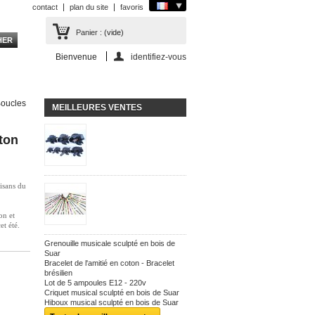
contact
plan du site
favoris
Panier :
(vide)
Bienvenue
identifiez-vous
oucles
MEILLEURES VENTES
iton
tisans du
on et
et été.
Grenouille musicale sculpté en bois de
Suar
Bracelet de l'amitié en coton - Bracelet
brésilien
Lot de 5 ampoules E12 - 220v
Criquet musical sculpté en bois de Suar
Hiboux musical sculpté en bois de Suar