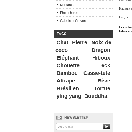
Ces boucle
Monstres
Hauteur s
Photophores
Largeur:
Calepin et Crayon
Les détai
fabricati
TAGS
Chat
Pierre
Noix de
coco
Dragon
Eléphant
Hiboux
Chouette
Teck
Bambou
Casse-tete
Attrape Rêve
Brésilien
Tortue
ying yang
Bouddha
NEWSLETTER