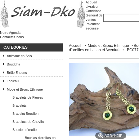
Accueil
Livraison
Conditions
Général de
ventes
Paiement
sécurisé
Notre Agenda
Contactez nous
Accueil
>
Mode et Bijoux Ethnique
>
Bou
CATÉGORIES
d'oreilles en Laiton et Aventurine - BC077
Animaux en Bois
Bouddha
Brûle Encens
Tableau
Mode et Bijoux Ethnique
Bracelets de Pierres
Bracelets
Bracelet Bresilien
Bracelets de Cheville
Boucles d'oreilles
AGRANDIR
Boucles d'oreilles en