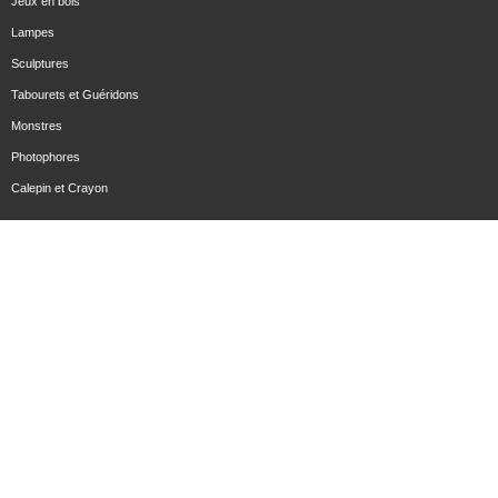
Jeux en bois
Lampes
Sculptures
Tabourets et Guéridons
Monstres
Photophores
Calepin et Crayon