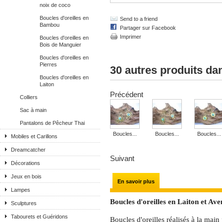
noix de coco
Boucles d'oreilles en
Send to a friend
Bambou
Partager sur Facebook
Imprimer
Boucles d'oreilles en
Bois de Manguier
Boucles d'oreilles en
Pierres
30 autres produits da
Boucles d'oreilles en
Laiton
Précédent
Colliers
Sac à main
Pantalons de Pêcheur Thai
Boucles...
Boucles...
Boucles...
Mobiles et Carillons
Dreamcatcher
Suivant
Décorations
Jeux en bois
En savoir plus
Lampes
Boucles d'oreilles en Laiton et Ave
Sculptures
Tabourets et Guéridons
Boucles d'oreilles réalisés à la main