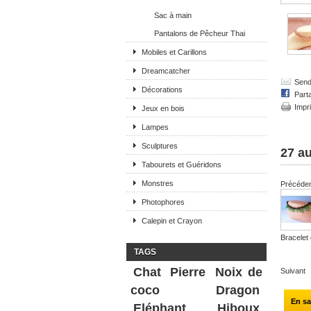
Sac à main
Pantalons de Pêcheur Thai
Mobiles et Carillons
Dreamcatcher
Send 
Décorations
Part
Impr
Jeux en bois
Lampes
Sculptures
27 au
Tabourets et Guéridons
Monstres
Précéde
Photophores
Calepin et Crayon
Bracelet 
TAGS
Chat
Pierre
Noix de
Suivant
coco
Dragon
En sa
Eléphant
Hiboux