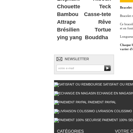
Chouette
Teck
Bracelet 
Bambou
Casse-tete
Bracelet 
Attrape Rêve
Ce bracel
et en fon
Brésilien
Tortue
ying yang
Bouddha
Longueur 
Chaque br
varier d'
NEWSLETTER
SATISFAIT OU RE
ECHANGE EN MAGASI
PAIEMENT PAYPAL
LIVRAISON COLISSIMO
PAIEMENT 100% SE
CATÉGORIES
VOTRE 