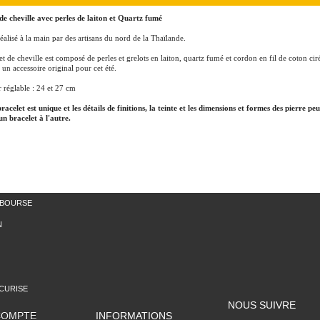
de cheville avec perles de laiton et Quartz fumé
réalisé à la main par des artisans du nord de la Thaïlande.
et de cheville est composé de perles et grelots en laiton, quartz fumé et cordon en fil de coton ciré
t un accessoire original pour cet été.
réglable : 24 et 27 cm
acelet est unique et les détails de finitions, la teinte et les dimensions et formes des pierre pe
un bracelet à l'autre.
MBOURSE
N
CURISE
NOUS SUIVRE
COMPTE
INFORMATIONS