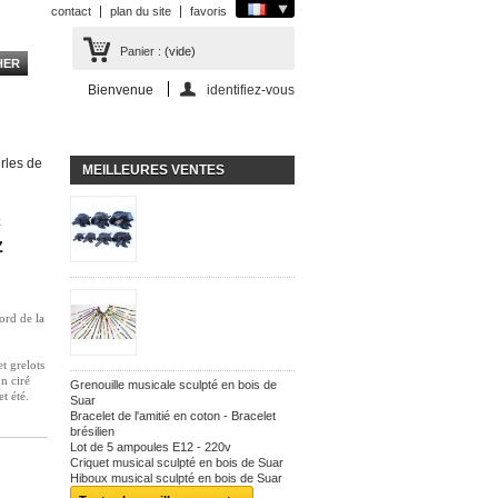
contact
plan du site
favoris
Panier :
(vide)
Bienvenue
identifiez-vous
rles de
MEILLEURES VENTES
c
z
nord de la
t grelots
n ciré
Grenouille musicale sculpté en bois de
et été.
Suar
Bracelet de l'amitié en coton - Bracelet
brésilien
Lot de 5 ampoules E12 - 220v
Criquet musical sculpté en bois de Suar
Hiboux musical sculpté en bois de Suar