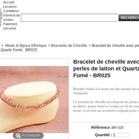
Accueil
Livraison
Conditions
Général de
ventes
Paiement
sécurisé
>
Mode et Bijoux Ethnique
>
Bracelets de Cheville
>
Bracelet de cheville avec pe
et Quartz Fumé - BR025
Bracelet de cheville ave
perles de laiton et Quart
Fumé - BR025
Bracelet réalisé à la main par des artisans du 
Thaïlande.
Ce bracelet de cheville est composé de perles e
en laiton, quartz fumé et cordon en fil de coto
tressé, et en font un accessoire original pour c
Référence :
BR-025
Quantité :
AGRANDIR