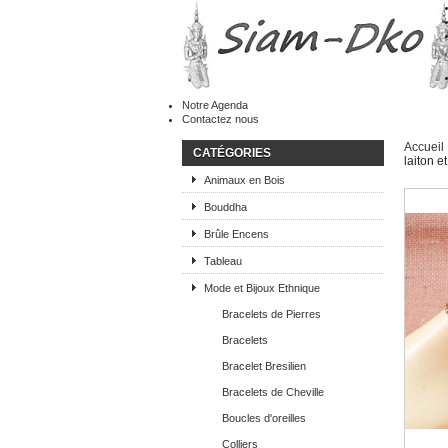
Notre Agenda
Contactez nous
Accueil
CATÉGORIES
laiton 
Animaux en Bois
Bouddha
Brûle Encens
Tableau
Mode et Bijoux Ethnique
Bracelets de Pierres
Bracelets
Bracelet Bresilien
Bracelets de Cheville
Boucles d'oreilles
Colliers