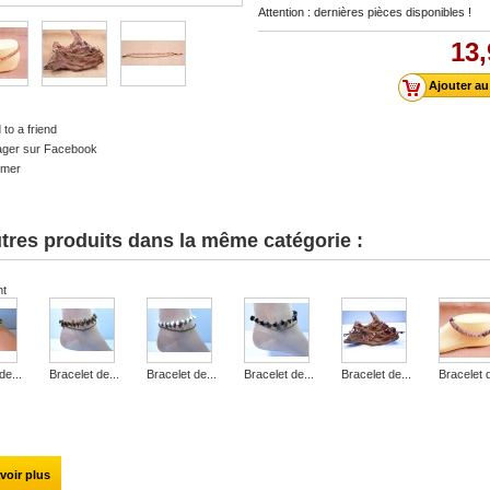
Attention : dernières pièces disponibles !
13,
to a friend
ager sur Facebook
imer
tres produits dans la même catégorie :
nt
de...
Bracelet de...
Bracelet de...
Bracelet de...
Bracelet de...
Bracelet d
voir plus