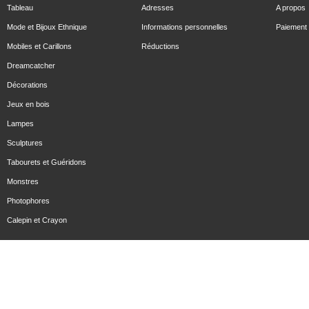
Tableau
Adresses
A propos
Mode et Bijoux Ethnique
Informations personnelles
Paiement 
Mobiles et Carillons
Réductions
Dreamcatcher
Décorations
Jeux en bois
Lampes
Sculptures
Tabourets et Guéridons
Monstres
Photophores
Calepin et Crayon