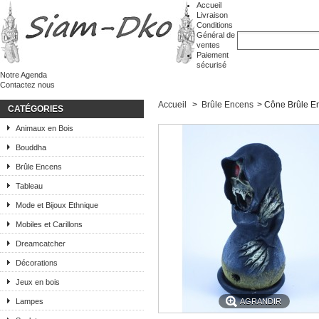
Accueil
Livraison
Conditions
Général de
ventes
Paiement
sécurisé
Notre Agenda
Contactez nous
Accueil
>
Brûle Encens
>
Cône Brûle 
CATÉGORIES
Animaux en Bois
Bouddha
Brûle Encens
Tableau
Mode et Bijoux Ethnique
Mobiles et Carillons
Dreamcatcher
Décorations
Jeux en bois
Lampes
AGRANDIR