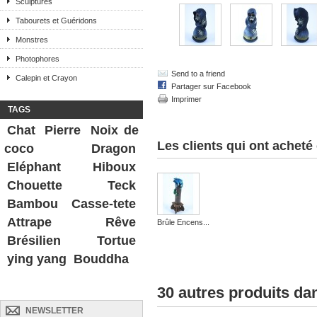
Sculptures
Tabourets et Guéridons
Monstres
Photophores
Send to a friend
Calepin et Crayon
Partager sur Facebook
Imprimer
TAGS
Chat
Pierre
Noix de
Les clients qui ont acheté
coco
Dragon
Eléphant
Hiboux
Chouette
Teck
Bambou
Casse-tete
Attrape Rêve
Brûle Encens...
Brésilien
Tortue
ying yang
Bouddha
30 autres produits da
NEWSLETTER