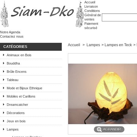
Accueil
Livraison
Conditions
Général de
ventes
Paiement
sécurisé
Notre Agenda
Contactez nous
Accueil
>
Lampes
>
Lampes en Teck
>
CATÉGORIES
Animaux en Bois
Bouddha
Brûle Encens
Tableau
Mode et Bijoux Ethnique
Mobiles et Carillons
Dreamcatcher
Décorations
Jeux en bois
Lampes
AGRANDIR