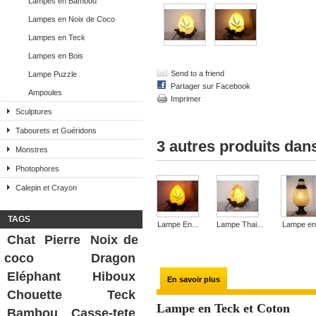
Lampes en Bambou
Lampes en Noix de Coco
Lampes en Teck
Lampes en Bois
Send to a friend
Lampe Puzzle
Partager sur Facebook
Ampoules
Imprimer
Sculptures
Tabourets et Guéridons
3 autres produits dan
Monstres
Photophores
Calepin et Crayon
TAGS
Lampe En...
Lampe Thai...
Lampe en.
Chat
Pierre
Noix de
coco
Dragon
Eléphant
Hiboux
En savoir plus
Chouette
Teck
Lampe en Teck et Coton
Bambou
Casse-tete