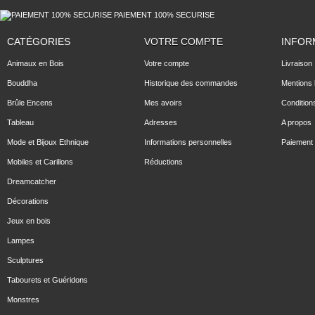
PAIEMENT 100% SECURISE
CATÉGORIES
VOTRE COMPTE
INFOR
Animaux en Bois
Votre compte
Livraison
Bouddha
Historique des commandes
Mentions 
Brûle Encens
Mes avoirs
Condition
Tableau
Adresses
A propos
Mode et Bijoux Ethnique
Informations personnelles
Paiement 
Mobiles et Carillons
Réductions
Dreamcatcher
Décorations
Jeux en bois
Lampes
Sculptures
Tabourets et Guéridons
Monstres