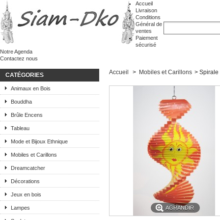
Accueil
Livraison
Conditions
Général de
ventes
Paiement
sécurisé
Notre Agenda
Contactez nous
Accueil
>
Mobiles et Carillons
>
Spirale
CATÉGORIES
Animaux en Bois
Bouddha
Brûle Encens
Tableau
Mode et Bijoux Ethnique
Mobiles et Carillons
Dreamcatcher
Décorations
Jeux en bois
Lampes
AGRANDIR