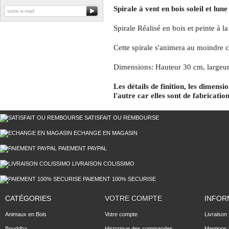
Spirale à vent en bois soleil et lu
Spirale Réalisé en bois et peinte à l
Cette spirale s'animera au moindre c
Dimensions: Hauteur 30 cm, largeur
Les détails de finition, les dimens
l'autre car elles sont de fabrication
SATISFAIT OU REMBOURSE
ECHANGE EN MAGASIN
PAIEMENT PAYPAL
LIVRAISON COLISSIMO
PAIEMENT 100% SECURISE
CATÉGORIES
VOTRE COMPTE
INFOR
Animaux en Bois
Votre compte
Livraison
Bouddha
Historique des commandes
Mentions 