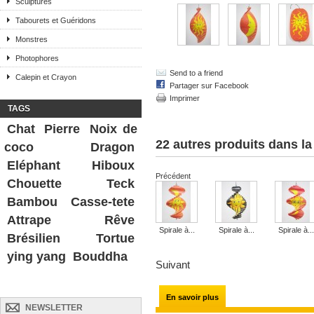
Sculptures
Tabourets et Guéridons
Monstres
Photophores
Send to a friend
Calepin et Crayon
Partager sur Facebook
Imprimer
TAGS
Chat
Pierre
Noix de
22 autres produits dans l
coco
Dragon
Eléphant
Hiboux
Précédent
Chouette
Teck
Bambou
Casse-tete
Attrape Rêve
Spirale à...
Spirale à...
Spirale à...
Brésilien
Tortue
ying yang
Bouddha
Suivant
En savoir plus
NEWSLETTER