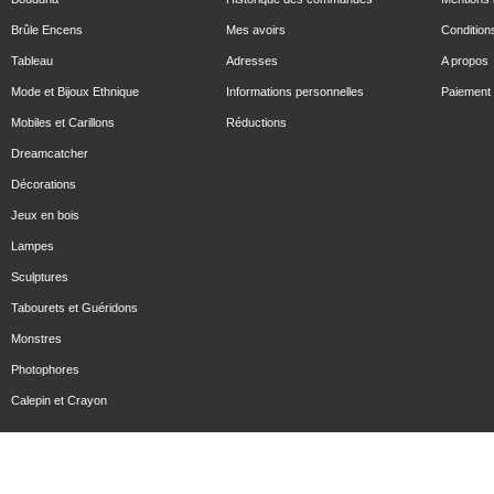
Brûle Encens
Mes avoirs
Condition
Tableau
Adresses
A propos
Mode et Bijoux Ethnique
Informations personnelles
Paiement 
Mobiles et Carillons
Réductions
Dreamcatcher
Décorations
Jeux en bois
Lampes
Sculptures
Tabourets et Guéridons
Monstres
Photophores
Calepin et Crayon