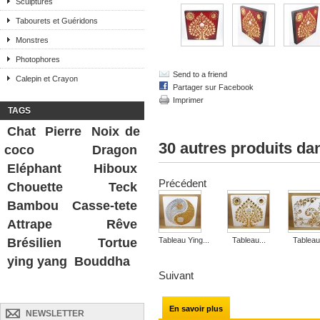
Sculptures
Tabourets et Guéridons
Monstres
Photophores
Send to a friend
Calepin et Crayon
Partager sur Facebook
Imprimer
TAGS
Chat
Pierre
Noix de
30 autres produits da
coco
Dragon
Eléphant
Hiboux
Précédent
Chouette
Teck
Bambou
Casse-tete
Attrape Rêve
Brésilien
Tortue
Tableau Ying...
Tableau...
Tableau.
ying yang
Bouddha
Suivant
En savoir plus
NEWSLETTER