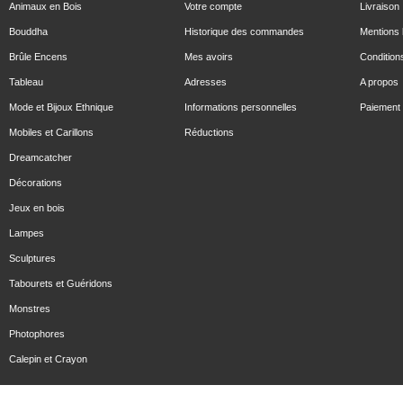
Animaux en Bois
Votre compte
Livraison
Bouddha
Historique des commandes
Mentions 
Brûle Encens
Mes avoirs
Condition
Tableau
Adresses
A propos
Mode et Bijoux Ethnique
Informations personnelles
Paiement 
Mobiles et Carillons
Réductions
Dreamcatcher
Décorations
Jeux en bois
Lampes
Sculptures
Tabourets et Guéridons
Monstres
Photophores
Calepin et Crayon