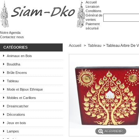
Accueil
Livraison
Conditions
Général de
ventes
Paiement
sécurisé
Notre Agenda
Contactez nous
Accueil
>
Tableau
>
Tableau Arbre De V
CATÉGORIES
Animaux en Bois
Bouddha
Brûle Encens
Tableau
Mode et Bijoux Ethnique
Mobiles et Carillons
Dreamcatcher
Décorations
Jeux en bois
Lampes
AGRANDIR