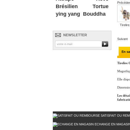
Précéde
Brésilien
Tortue
ying yang
Bouddha
Tirelire.
NEWSLETTER
Suivant
En sa
Tirelire 
Magnifiqu
Elle disp
Dimensio
Les détai
fabricati
SATISFAIT OU RE
ECHANGE EN MAGASI