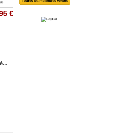
Toutes les meilleures ventes
ble
95 €
...