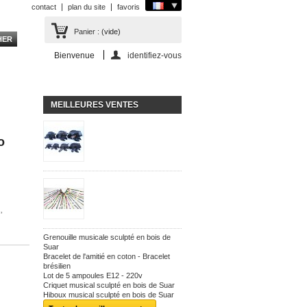
contact
plan du site
favoris
Panier :
(vide)
Bienvenue
identifiez-vous
MEILLEURES VENTES
o
,
Grenouille musicale sculpté en bois de
Suar
Bracelet de l'amitié en coton - Bracelet
brésilien
Lot de 5 ampoules E12 - 220v
Criquet musical sculpté en bois de Suar
Hiboux musical sculpté en bois de Suar