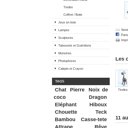
Tirelire
Coffret / Boite
Jeux en bois
Send 
Lampes
Part
Sculptures
Impr
Tabourets et Guéridons
Monstres
Les c
Photophores
Calepin et Crayon
TAGS
Chat
Pierre
Noix de
Tirelire.
coco
Dragon
Eléphant
Hiboux
Chouette
Teck
11 au
Bambou
Casse-tete
Attrape Rêve