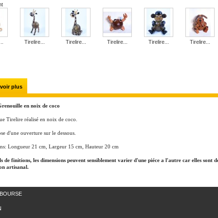
nt
..
Tirelire...
Tirelire...
Tirelire...
Tirelire...
Tirelire...
voir plus
Grenouille en noix de coco
e Tirelire réalisé en noix de coco.
ose d'une ouverture sur le dessous.
ns: Longueur 21 cm, Largeur 15 cm, Hauteur 20 cm
ls de finitions, les dimensions peuvent sensiblement varier d'une piéce a l'autre car elles sont d
on artisanal.
MBOURSE
N