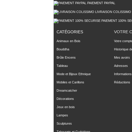
PAIEMENT PAYPAL
LIVRAISON COLISSIMO
PAIEMENT 100% SE
CATÉGORIES
VOTRE 
Animaux en Bois
Votre compt
Bouddha
Historique 
Brûle Encens
Mes avoirs
Tableau
Adresses
Mode et Bijoux Ethnique
Informations
Mobiles et Carillons
Réductions
Dreamcatcher
Décorations
Jeux en bois
Lampes
Sculptures
Tabourets et Guéridons