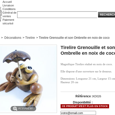
Accueil
Livraison
Conditions
Général de
ventes
Paiement
sécurisé
>
Décorations
>
Tirelire
>
Tirelire Grenouille et son Ombrelle en noix de coco
Tirelire Grenouille et son
Ombrelle en noix de coc
Magnifique Tirelire réalisé en noix de coco.
Elle dispose d'une ouverture sur le dessous.
Dimensions: Longueur 21 cm, Largeur 15 cm
Hauteur 20 cm
Référence :
KD026
Disponibilité :
CE PRODUIT N'EST PLUS EN STOCK
AGRANDIR