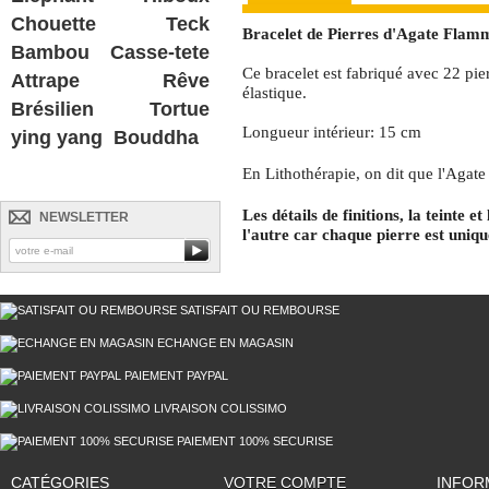
Chouette
Teck
Bracelet de Pierres d'Agate Flam
Bambou
Casse-tete
Ce bracelet est fabriqué avec 22 pi
Attrape Rêve
élastique.
Brésilien
Tortue
Longueur intérieur: 15 cm
ying yang
Bouddha
En Lithothérapie, on dit que l
'Agate 
Les détails de finitions, la teinte 
NEWSLETTER
l'autre car chaque pierre est uniqu
SATISFAIT OU REMBOURSE
ECHANGE EN MAGASIN
PAIEMENT PAYPAL
LIVRAISON COLISSIMO
PAIEMENT 100% SECURISE
CATÉGORIES
VOTRE COMPTE
INFOR