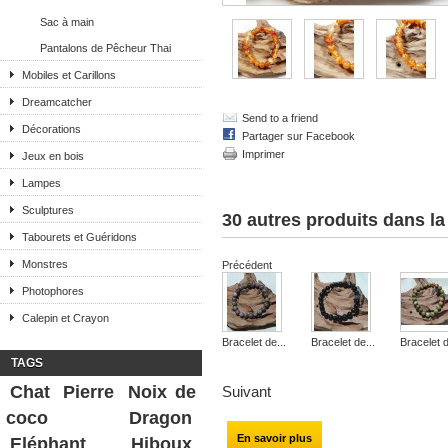
Sac à main
Pantalons de Pêcheur Thai
Mobiles et Carillons
Dreamcatcher
Send to a friend
Décorations
Partager sur Facebook
Imprimer
Jeux en bois
Lampes
Sculptures
30 autres produits dans l
Tabourets et Guéridons
Monstres
Précédent
Photophores
Calepin et Crayon
Bracelet de...
Bracelet de...
Bracelet d
TAGS
Chat
Pierre
Noix de
Suivant
coco
Dragon
En savoir plus
Eléphant
Hiboux