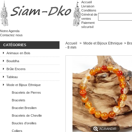
Accueil
Livraison
Conditions
Général de
ventes
Paiement
sécurisé
Notre Agenda
Contactez nous
Accueil
>
Mode et Bijoux Ethnique
>
Bra
CATÉGORIES
- 8 mm
Animaux en Bois
Bouddha
Brûle Encens
Tableau
Mode et Bijoux Ethnique
Bracelets de Pierres
Bracelets
Bracelet Bresilien
Bracelets de Cheville
Boucles d'oreilles
AGRANDIR
Colliers