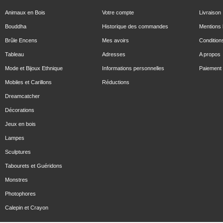
Animaux en Bois
Votre compte
Livraison
Bouddha
Historique des commandes
Mentions 
Brûle Encens
Mes avoirs
Condition
Tableau
Adresses
A propos
Mode et Bijoux Ethnique
Informations personnelles
Paiement 
Mobiles et Carillons
Réductions
Dreamcatcher
Décorations
Jeux en bois
Lampes
Sculptures
Tabourets et Guéridons
Monstres
Photophores
Calepin et Crayon