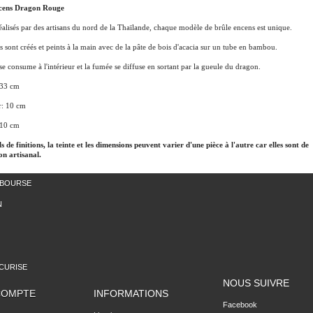
cens Dragon Rouge
réalisés par des artisans du nord de la Thaïlande, chaque modèle de brûle encens est unique.
s sont créés et peints à la main avec de la pâte de bois d'acacia sur un tube en bambou.
se consume à l'intérieur et la fumée se diffuse en sortant par la gueule du dragon.
 33 cm
: 10 cm
 10 cm
ls de finitions, la teinte et les dimensions peuvent varier d'une pièce à l'autre car elles sont de
on artisanal.
MBOURSE
N
CURISE
NOUS SUIVRE
COMPTE
INFORMATIONS
Facebook