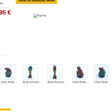
Toutes les meilleures ventes
ble
95 €
Cône Brûle...
Brule Encens...
Brule Encens...
Cône Brûle...
Cône Brûle...