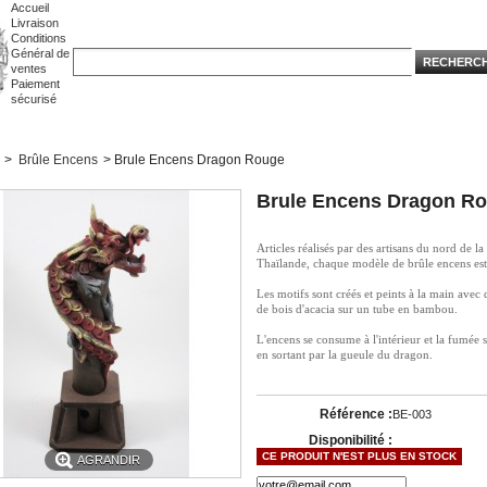
Accueil
Livraison
Conditions
Général de
ventes
Paiement
sécurisé
>
Brûle Encens
>
Brule Encens Dragon Rouge
Brule Encens Dragon R
Articles réalisés par des artisans du nord de la
Thaïlande, chaque modèle de brûle encens est
Les motifs sont créés et peints à la main avec 
de bois d'acacia sur un tube en bambou.
L'encens se consume à l'intérieur et la fumée s
en sortant par la gueule du dragon.
Référence :
BE-003
Disponibilité :
CE PRODUIT N'EST PLUS EN STOCK
AGRANDIR