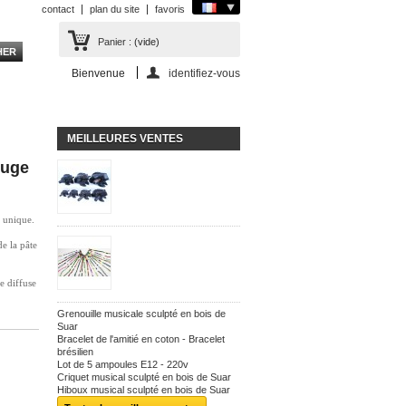
contact
plan du site
favoris
Panier :
(vide)
Bienvenue
identifiez-vous
MEILLEURES VENTES
ouge
 unique.
de la pâte
e diffuse
Grenouille musicale sculpté en bois de
Suar
Bracelet de l'amitié en coton - Bracelet
brésilien
Lot de 5 ampoules E12 - 220v
Criquet musical sculpté en bois de Suar
Hiboux musical sculpté en bois de Suar