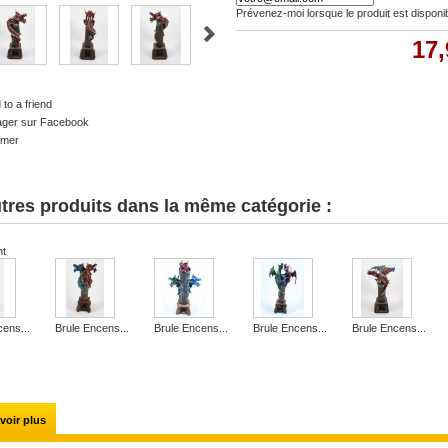
Prévenez-moi lorsque le produit est disponi
17,
to a friend
ager sur Facebook
imer
tres produits dans la même catégorie :
nt
cens...
Brule Encens...
Brule Encens...
Brule Encens...
Brule Encens...
voir plus