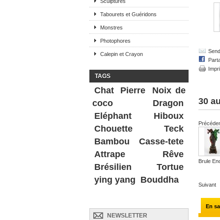
Sculptures
Tabourets et Guéridons
Monstres
Photophores
Send 
Calepin et Crayon
Part
Impr
TAGS
Chat
Pierre
Noix de
30 au
coco
Dragon
Eléphant
Hiboux
Précéde
Chouette
Teck
Bambou
Casse-tete
Attrape Rêve
Brule En
Brésilien
Tortue
ying yang
Bouddha
Suivant
En sa
NEWSLETTER