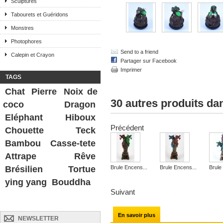
Sculptures
Tabourets et Guéridons
Monstres
Photophores
Send to a friend
Calepin et Crayon
Partager sur Facebook
Imprimer
TAGS
Chat
Pierre
Noix de
30 autres produits da
coco
Dragon
Eléphant
Hiboux
Précédent
Chouette
Teck
Bambou
Casse-tete
Attrape Rêve
Brésilien
Tortue
Brule Encens...
Brule Encens...
Brule
ying yang
Bouddha
Suivant
En savoir plus
NEWSLETTER