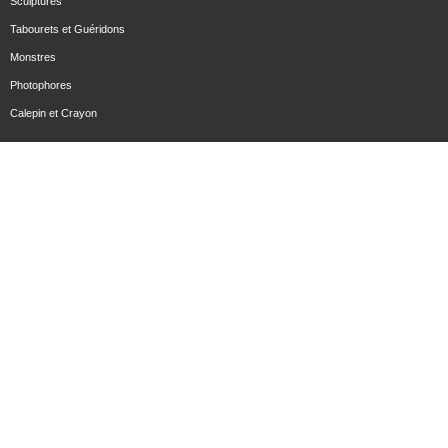
Sculptures
Tabourets et Guéridons
Monstres
Photophores
Calepin et Crayon