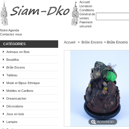
Accueil
Livraison
Conditions
Général de
ventes
Paiement
sécurisé
Notre Agenda
Contactez nous
Accueil
>
Brûle Encens
>
Brûle Encens 
CATÉGORIES
Animaux en Bois
Bouddha
Brûle Encens
Tableau
Mode et Bijoux Ethnique
Mobiles et Carillons
Dreamcatcher
Décorations
Jeux en bois
Lampes
AGRANDIR