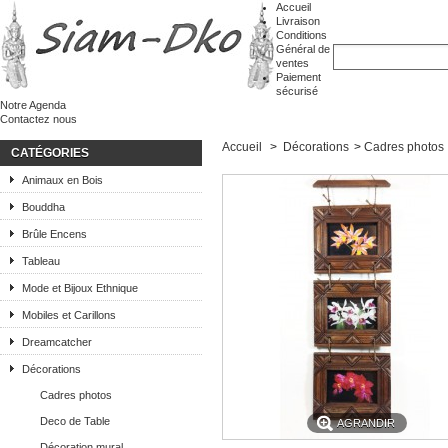
Accueil
Livraison
Conditions
Général de
ventes
Paiement
sécurisé
Notre Agenda
Contactez nous
Accueil
>
Décorations
>
Cadres photos
CATÉGORIES
Animaux en Bois
Bouddha
Brûle Encens
Tableau
Mode et Bijoux Ethnique
Mobiles et Carillons
Dreamcatcher
Décorations
Cadres photos
Deco de Table
AGRANDIR
Décoration mural