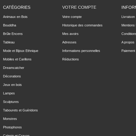
CATÉGORIES
VOTRE COMPTE
INFOR
Animaux en Bois
Votre compte
Livraison
Bouddha
Historique des commandes
Mentions 
Brûle Encens
Mes avoirs
Condition
Tableau
Adresses
A propos
Mode et Bijoux Ethnique
Informations personnelles
Paiement 
Mobiles et Carillons
Réductions
Dreamcatcher
Décorations
Jeux en bois
Lampes
Sculptures
Tabourets et Guéridons
Monstres
Photophores
Calepin et Crayon