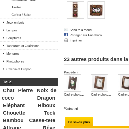
Tirelire
Coffret / Boite
Jeux en bois
Send to a friend
Lampes
Partager sur Facebook
Sculptures
Imprimer
Tabourets et Guéridons
Monstres
23 autres produits dans l
Photophores
Calepin et Crayon
Précédent
TAGS
Chat
Pierre
Noix de
Cadre photo...
Cadre photo...
Cadre p
coco
Dragon
Eléphant
Hiboux
Suivant
Chouette
Teck
Bambou
Casse-tete
En savoir plus
Attrape Rêve