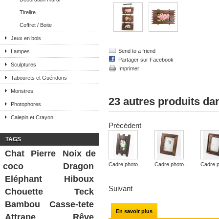
Tirelire
Coffret / Boite
Jeux en bois
Send to a friend
Lampes
Partager sur Facebook
Sculptures
Imprimer
Tabourets et Guéridons
Monstres
23 autres produits da
Photophores
Calepin et Crayon
Précédent
TAGS
Chat
Pierre
Noix de
coco
Dragon
Cadre photo...
Cadre photo...
Cadre p
Eléphant
Hiboux
Suivant
Chouette
Teck
Bambou
Casse-tete
En savoir plus
Attrape Rêve