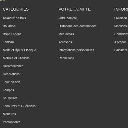
CATÉGORIES
VOTRE COMPTE
INFOR
Animaux en Bois
Votre compte
Livraison
Bouddha
Historique des commandes
Mentions 
Brûle Encens
Mes avoirs
Condition
Tableau
Adresses
A propos
Mode et Bijoux Ethnique
Informations personnelles
Paiement 
Mobiles et Carillons
Réductions
Dreamcatcher
Décorations
Jeux en bois
Lampes
Sculptures
Tabourets et Guéridons
Monstres
Photophores