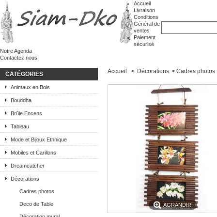
Accueil
Livraison
Conditions
Général de
ventes
Paiement
sécurisé
Notre Agenda
Contactez nous
Accueil
>
Décorations
>
Cadres photos
CATÉGORIES
Animaux en Bois
Bouddha
Brûle Encens
Tableau
Mode et Bijoux Ethnique
Mobiles et Carillons
Dreamcatcher
Décorations
Cadres photos
Deco de Table
AGRANDIR
Décoration mural