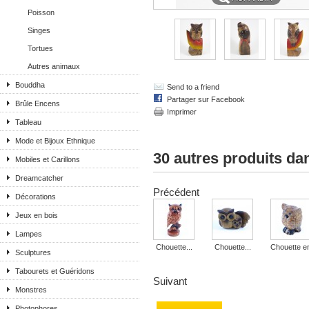
Poisson
Singes
Tortues
Autres animaux
Bouddha
Send to a friend
Partager sur Facebook
Brûle Encens
Imprimer
Tableau
Mode et Bijoux Ethnique
30 autres produits da
Mobiles et Carillons
Dreamcatcher
Précédent
Décorations
Jeux en bois
Lampes
Chouette...
Chouette...
Chouette en
Sculptures
Tabourets et Guéridons
Suivant
Monstres
Photophores