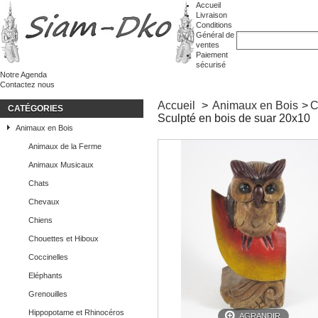
Accueil
Livraison
Conditions
Général de
ventes
Paiement
sécurisé
Notre Agenda
Contactez nous
Accueil
>
Animaux en Bois
>
C
CATÉGORIES
Sculpté en bois de suar 20x10
Animaux en Bois
Animaux de la Ferme
Animaux Musicaux
Chats
Chevaux
Chiens
Chouettes et Hiboux
Coccinelles
Eléphants
Grenouilles
Hippopotame et Rhinocéros
AGRANDIR