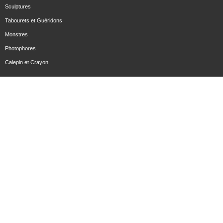
Sculptures
Tabourets et Guéridons
Monstres
Photophores
Calepin et Crayon