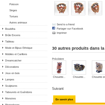
Poisson
Singes
Tortues
Autres animaux
Send to a friend
Partager sur Facebook
Bouddha
Imprimer
Brûle Encens
Tableau
30 autres produits dans l
Mode et Bijoux Ethnique
Mobiles et Carillons
Précédent
Dreamcatcher
Décorations
Jeux en bois
Chouette...
Chouette...
Chouette en
Lampes
Sculptures
Suivant
Tabourets et Guéridons
Monstres
En savoir plus
Photophores