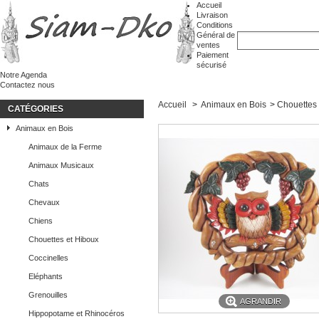
Accueil
Livraison
Conditions
Général de
ventes
Paiement
sécurisé
Notre Agenda
Contactez nous
Accueil
>
Animaux en Bois
>
Chouettes 
CATÉGORIES
Animaux en Bois
Animaux de la Ferme
Animaux Musicaux
Chats
Chevaux
Chiens
Chouettes et Hiboux
Coccinelles
Eléphants
Grenouilles
AGRANDIR
Hippopotame et Rhinocéros