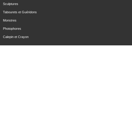
Sculptures
Tabourets et Guéridons
Monstres
Photophores
Calepin et Crayon