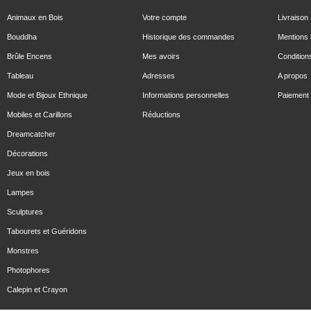
Animaux en Bois
Votre compte
Livraison
Bouddha
Historique des commandes
Mentions 
Brûle Encens
Mes avoirs
Condition
Tableau
Adresses
A propos
Mode et Bijoux Ethnique
Informations personnelles
Paiement 
Mobiles et Carillons
Réductions
Dreamcatcher
Décorations
Jeux en bois
Lampes
Sculptures
Tabourets et Guéridons
Monstres
Photophores
Calepin et Crayon