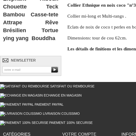
Collier Ethnique en noix coco "n°
Chouette
Teck
Bambou
Casse-tete
Collier mi-long et Multi-rangs .
Attrape Rêve
Eclats de noix de coco t perles en bo
Brésilien
Tortue
ying yang
Bouddha
Dimensions: tour de cou 62cm.
Les détails de finitions et les dime
NEWSLETTER
SATISFAIT OU REMBOURSE
ECHANGE EN MAGASIN
PAIEMENT PAYPAL
LIVRAISON COLISSIMO
PAIEMENT 100% SECURISE
CATÉGORIES
VOTRE COMPTE
INFOR