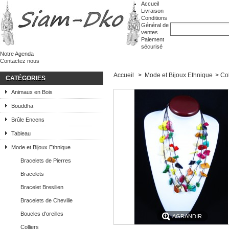
Accueil
Livraison
Conditions
Général de
ventes
Paiement
sécurisé
Notre Agenda
Contactez nous
Accueil
>
Mode et Bijoux Ethnique
>
Col
CATÉGORIES
Animaux en Bois
Bouddha
Brûle Encens
Tableau
Mode et Bijoux Ethnique
Bracelets de Pierres
Bracelets
Bracelet Bresilien
Bracelets de Cheville
Boucles d'oreilles
AGRANDIR
Colliers