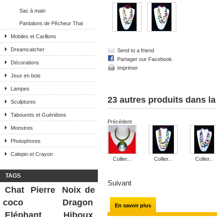
Sac à main
Pantalons de Pêcheur Thai
Mobiles et Carillons
Dreamcatcher
Send to a friend
Partager sur Facebook
Décorations
Imprimer
Jeux en bois
Lampes
23 autres produits dans l
Sculptures
Tabourets et Guéridons
Précédent
Monstres
Photophores
Calepin et Crayon
Collier...
Collier...
Collier...
TAGS
Suivant
Chat
Pierre
Noix de
coco
Dragon
En savoir plus
Eléphant
Hiboux