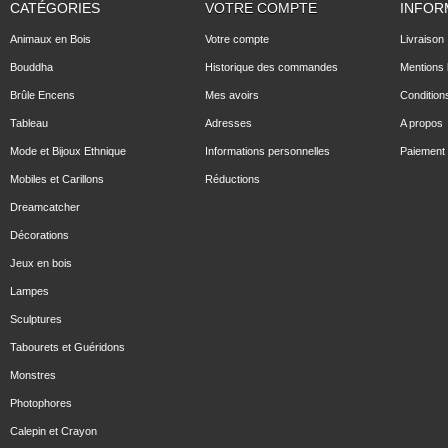
CATÉGORIES
VOTRE COMPTE
INFOR
Animaux en Bois
Votre compte
Livraison
Bouddha
Historique des commandes
Mentions 
Brûle Encens
Mes avoirs
Condition
Tableau
Adresses
A propos
Mode et Bijoux Ethnique
Informations personnelles
Paiement 
Mobiles et Carillons
Réductions
Dreamcatcher
Décorations
Jeux en bois
Lampes
Sculptures
Tabourets et Guéridons
Monstres
Photophores
Calepin et Crayon