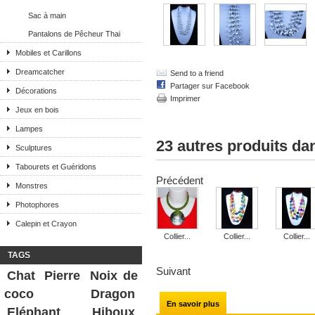
Sac à main
Pantalons de Pêcheur Thai
Mobiles et Carillons
Dreamcatcher
Send to a friend
Partager sur Facebook
Décorations
Imprimer
Jeux en bois
Lampes
23 autres produits da
Sculptures
Tabourets et Guéridons
Précédent
Monstres
Photophores
Calepin et Crayon
Collier...
Collier...
Collier...
TAGS
Suivant
Chat
Pierre
Noix de
coco
Dragon
En savoir plus
Eléphant
Hiboux