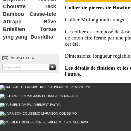
Chouette
Teck
Collier de pierres de Howlite
Bambou
Casse-tete
Collier Mi-long multi-rangs.
Attrape Rêve
Brésilien
Tortue
Ce collier est composé de 4 ran
ying yang
Bouddha
de coton ciré fermé par une pie
cet été.
Dimensions: longueur réglable
NEWSLETTER
Les détails de finitions et le
l'autre.
SATISFAIT OU REMBOURSE
ECHANGE EN MAGASIN
PAIEMENT PAYPAL
LIVRAISON COLISSIMO
PAIEMENT 100% SECURISE