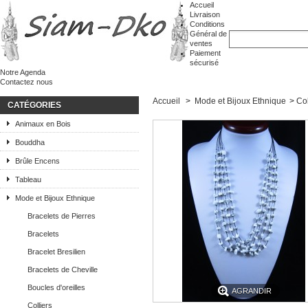
Accueil
Livraison
Conditions
Général de
ventes
Paiement
sécurisé
Notre Agenda
Contactez nous
Accueil
>
Mode et Bijoux Ethnique
>
Col
CATÉGORIES
Animaux en Bois
Bouddha
Brûle Encens
Tableau
Mode et Bijoux Ethnique
Bracelets de Pierres
Bracelets
Bracelet Bresilien
Bracelets de Cheville
Boucles d'oreilles
AGRANDIR
Colliers