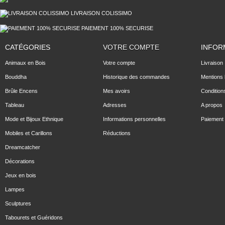
LIVRAISON COLISSIMO
PAIEMENT 100% SECURISE
CATÉGORIES
VOTRE COMPTE
INFOR
Animaux en Bois
Votre compte
Livraison
Bouddha
Historique des commandes
Mentions 
Brûle Encens
Mes avoirs
Condition
Tableau
Adresses
A propos
Mode et Bijoux Ethnique
Informations personnelles
Paiement 
Mobiles et Carillons
Réductions
Dreamcatcher
Décorations
Jeux en bois
Lampes
Sculptures
Tabourets et Guéridons