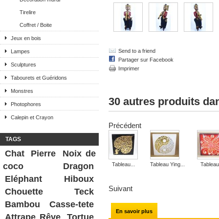
Tirelire
Coffret / Boite
Jeux en bois
Send to a friend
Lampes
Partager sur Facebook
Sculptures
Imprimer
Tabourets et Guéridons
Monstres
30 autres produits da
Photophores
Calepin et Crayon
Précédent
TAGS
Chat
Pierre
Noix de
coco
Dragon
Tableau...
Tableau Ying...
Tableau.
Eléphant
Hiboux
Suivant
Chouette
Teck
Bambou
Casse-tete
En savoir plus
Attrape Rêve
Tortue