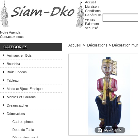
Accueil
Livraison
Conditions
Général de
ventes
Paiement
sécurisé
Notre Agenda
Contactez nous
Accueil
>
Décorations
>
Décoration mur
CATÉGORIES
Animaux en Bois
Bouddha
Brûle Encens
Tableau
Mode et Bijoux Ethnique
Mobiles et Carillons
Dreamcatcher
Décorations
Cadres photos
Deco de Table
AGRANDIR
Décoration mural