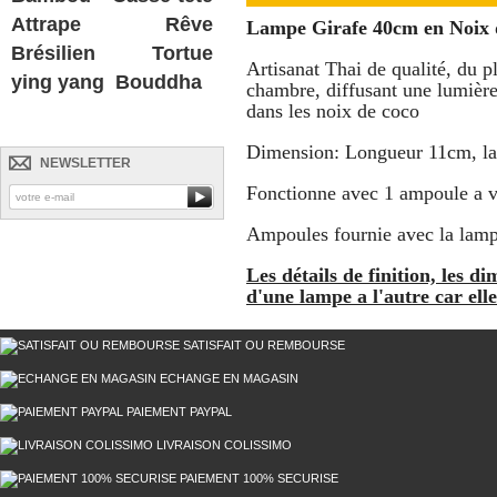
Attrape Rêve
Lampe Girafe 40cm en Noix 
Brésilien
Tortue
Artisanat Thai de qualité, du p
ying yang
Bouddha
chambre, diffusant une lumière
dans les noix de coco
Dimension: Longueur 11cm, l
NEWSLETTER
Fonctionne avec 1 ampoule a v
Ampoules fournie avec la lam
Les détails de finition, les 
d'une lampe a l'autre car elle
SATISFAIT OU REMBOURSE
ECHANGE EN MAGASIN
PAIEMENT PAYPAL
LIVRAISON COLISSIMO
PAIEMENT 100% SECURISE