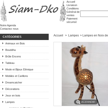
Accueil
Livraison
Conditions
Général de
ventes
Paiement
sécurisé
Notre Agenda
Contactez nous
Accueil
>
Lampes
>
Lampes en Noix d
CATÉGORIES
Animaux en Bois
Bouddha
Brûle Encens
Tableau
Mode et Bijoux Ethnique
Mobiles et Carillons
Dreamcatcher
Décorations
Jeux en bois
Lampes
AGRANDIR