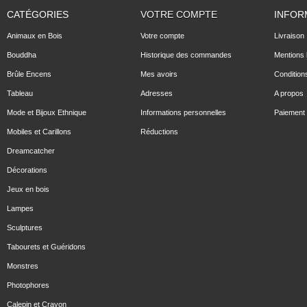
CATÉGORIES
VOTRE COMPTE
INFOR
Animaux en Bois
Votre compte
Livraison
Bouddha
Historique des commandes
Mentions 
Brûle Encens
Mes avoirs
Condition
Tableau
Adresses
A propos
Mode et Bijoux Ethnique
Informations personnelles
Paiement 
Mobiles et Carillons
Réductions
Dreamcatcher
Décorations
Jeux en bois
Lampes
Sculptures
Tabourets et Guéridons
Monstres
Photophores
Calepin et Crayon