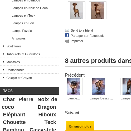
Lampes en Bambou
Lampes en Noix de Coco
Lampes en Teck
Lampes en Bois
Send to a friend
Lampe Puzzle
Partager sur Facebook
Ampoules
Imprimer
Sculptures
Tabourets et Guéridons
8 autres produits dan
Monstres
Photophores
Précédent
Calepin et Crayon
TAGS
Chat
Pierre
Noix de
Lampe...
Lampe Design...
Lampe 
coco
Dragon
Suivant
Eléphant
Hiboux
Chouette
Teck
En savoir plus
Bambou
Casse-tete