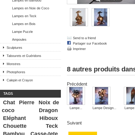
Lampes en Bambou
Lampes en Noix de Coco
Lampes en Teck
Lampes en Bois
Lampe Puzzle
Send to a friend
Ampoules
Partager sur Facebook
Sculptures
Imprimer
Tabourets et Guéridons
Monstres
8 autres produits dan
Photophores
Calepin et Crayon
Précédent
TAGS
Chat
Pierre
Noix de
Lampe...
Lampe Design...
Lampe 
coco
Dragon
Eléphant
Hiboux
Suivant
Chouette
Teck
Bambou
Casse-tete