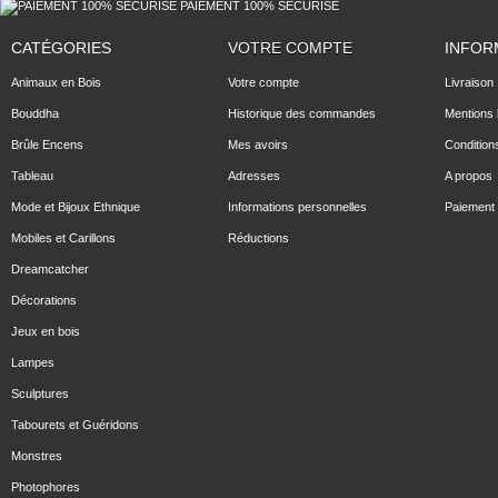
PAIEMENT 100% SECURISE
CATÉGORIES
VOTRE COMPTE
INFOR
Animaux en Bois
Votre compte
Livraison
Bouddha
Historique des commandes
Mentions 
Brûle Encens
Mes avoirs
Condition
Tableau
Adresses
A propos
Mode et Bijoux Ethnique
Informations personnelles
Paiement 
Mobiles et Carillons
Réductions
Dreamcatcher
Décorations
Jeux en bois
Lampes
Sculptures
Tabourets et Guéridons
Monstres
Photophores