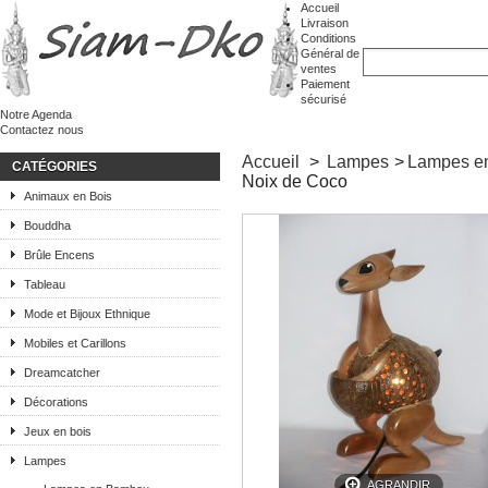
Accueil
Livraison
Conditions
Général de
ventes
Paiement
sécurisé
Notre Agenda
Contactez nous
Accueil
>
Lampes
>
Lampes en
CATÉGORIES
Noix de Coco
Animaux en Bois
Bouddha
Brûle Encens
Tableau
Mode et Bijoux Ethnique
Mobiles et Carillons
Dreamcatcher
Décorations
Jeux en bois
Lampes
AGRANDIR