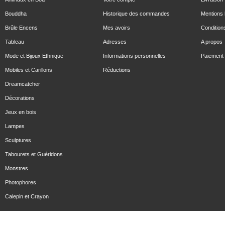
Bouddha
Historique des commandes
Mentions 
Brûle Encens
Mes avoirs
Condition
Tableau
Adresses
A propos
Mode et Bijoux Ethnique
Informations personnelles
Paiement 
Mobiles et Carillons
Réductions
Dreamcatcher
Décorations
Jeux en bois
Lampes
Sculptures
Tabourets et Guéridons
Monstres
Photophores
Calepin et Crayon