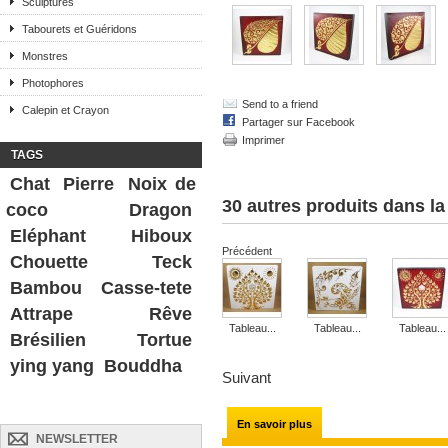
Sculptures
Tabourets et Guéridons
Monstres
Photophores
Send to a friend
Calepin et Crayon
Partager sur Facebook
Imprimer
TAGS
Chat
Pierre
Noix de
30 autres produits dans l
coco
Dragon
Eléphant
Hiboux
Précédent
Chouette
Teck
Bambou
Casse-tete
Attrape Rêve
Tableau...
Tableau...
Tableau...
Brésilien
Tortue
ying yang
Bouddha
Suivant
En savoir plus
NEWSLETTER