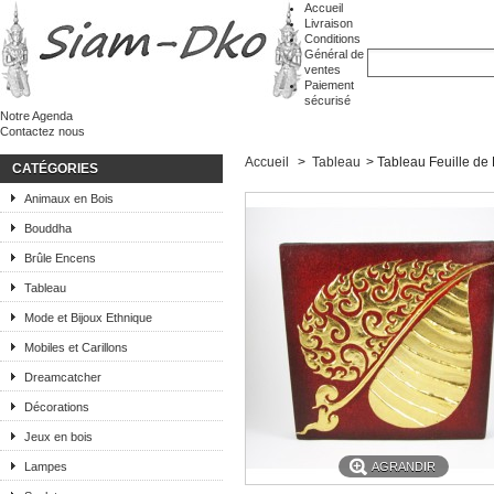
Accueil
Livraison
Conditions
Général de
ventes
Paiement
sécurisé
Notre Agenda
Contactez nous
Accueil
>
Tableau
>
Tableau Feuille de
CATÉGORIES
Animaux en Bois
Bouddha
Brûle Encens
Tableau
Mode et Bijoux Ethnique
Mobiles et Carillons
Dreamcatcher
Décorations
Jeux en bois
Lampes
AGRANDIR