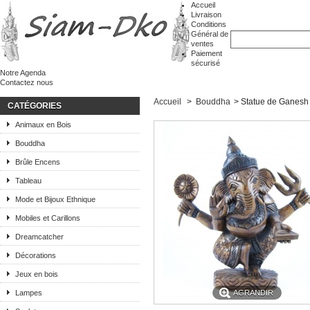
Accueil
Livraison
Conditions
Général de
ventes
Paiement
sécurisé
Notre Agenda
Contactez nous
Accueil
>
Bouddha
>
Statue de Ganesh
CATÉGORIES
Animaux en Bois
Bouddha
Brûle Encens
Tableau
Mode et Bijoux Ethnique
Mobiles et Carillons
Dreamcatcher
Décorations
Jeux en bois
Lampes
AGRANDIR