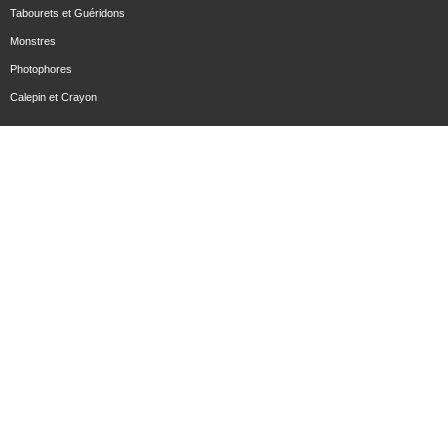
Tabourets et Guéridons
Monstres
Photophores
Calepin et Crayon