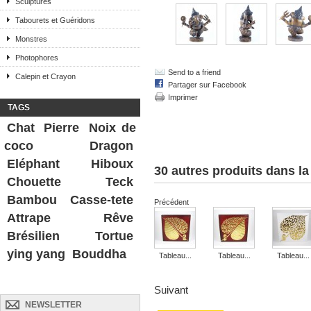
Sculptures
Tabourets et Guéridons
Monstres
Photophores
Send to a friend
Calepin et Crayon
Partager sur Facebook
Imprimer
TAGS
Chat
Pierre
Noix de
coco
Dragon
Eléphant
Hiboux
30 autres produits dans l
Chouette
Teck
Bambou
Casse-tete
Précédent
Attrape Rêve
Brésilien
Tortue
ying yang
Bouddha
Tableau...
Tableau...
Tableau...
Suivant
NEWSLETTER