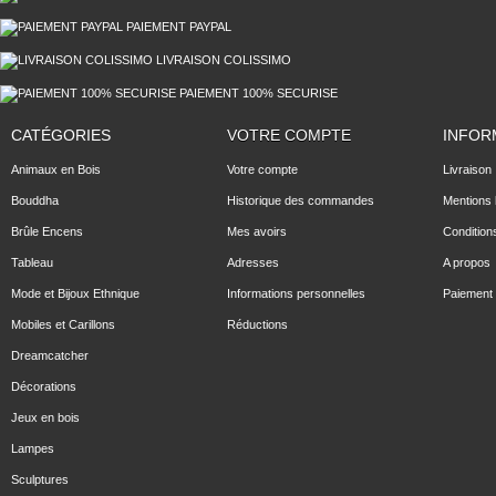
PAIEMENT PAYPAL
LIVRAISON COLISSIMO
PAIEMENT 100% SECURISE
CATÉGORIES
VOTRE COMPTE
INFOR
Animaux en Bois
Votre compte
Livraison
Bouddha
Historique des commandes
Mentions 
Brûle Encens
Mes avoirs
Condition
Tableau
Adresses
A propos
Mode et Bijoux Ethnique
Informations personnelles
Paiement 
Mobiles et Carillons
Réductions
Dreamcatcher
Décorations
Jeux en bois
Lampes
Sculptures