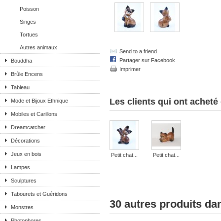
Poisson
Singes
Tortues
Autres animaux
Send to a friend
Partager sur Facebook
Bouddha
Imprimer
Brûle Encens
Tableau
Les clients qui ont acheté
Mode et Bijoux Ethnique
Mobiles et Carillons
Dreamcatcher
Décorations
Jeux en bois
Petit chat...
Petit chat...
Lampes
Sculptures
Tabourets et Guéridons
30 autres produits da
Monstres
Photophores