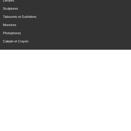
Lampes
Sculptures
Tabourets et Guéridons
Monstres
Photophores
Calepin et Crayon