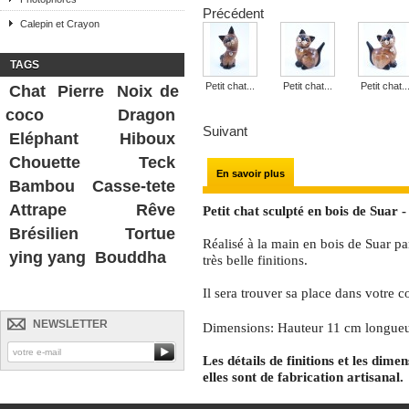
Précédent
Calepin et Crayon
TAGS
Petit chat...
Petit chat...
Petit chat..
Chat
Pierre
Noix de
coco
Dragon
Suivant
Eléphant
Hiboux
Chouette
Teck
En savoir plus
Bambou
Casse-tete
Attrape Rêve
Petit chat sculpté en bois de Suar 
Brésilien
Tortue
Réalisé à la main en bois de Suar pa
ying yang
Bouddha
très belle finitions.
Il sera trouver sa place dans votre c
NEWSLETTER
Dimensions: Hauteur 11 cm longueu
Les détails de finitions et les dime
elles sont de fabrication artisanal.