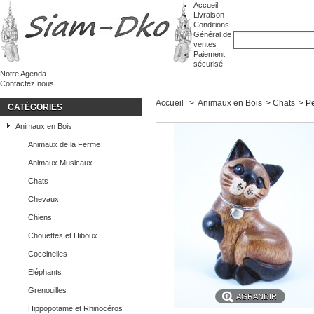
Accueil
Livraison
Conditions
Général de
ventes
Paiement
sécurisé
Notre Agenda
Contactez nous
Accueil
>
Animaux en Bois
>
Chats
>
Pe
CATÉGORIES
Animaux en Bois
Animaux de la Ferme
Animaux Musicaux
Chats
Chevaux
Chiens
Chouettes et Hiboux
Coccinelles
Eléphants
Grenouilles
AGRANDIR
Hippopotame et Rhinocéros