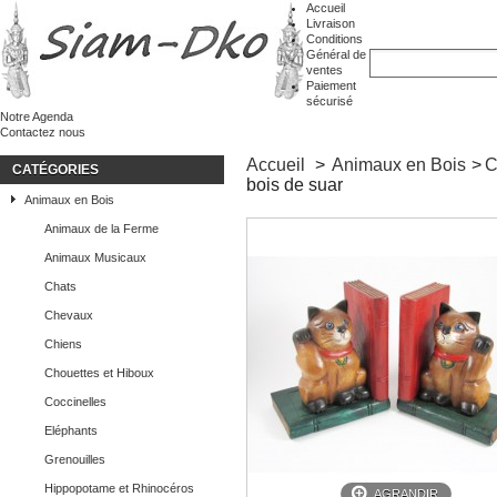
Accueil
Livraison
Conditions
Général de
ventes
Paiement
sécurisé
Notre Agenda
Contactez nous
Accueil
>
Animaux en Bois
>
C
CATÉGORIES
bois de suar
Animaux en Bois
Animaux de la Ferme
Animaux Musicaux
Chats
Chevaux
Chiens
Chouettes et Hiboux
Coccinelles
Eléphants
Grenouilles
Hippopotame et Rhinocéros
AGRANDIR