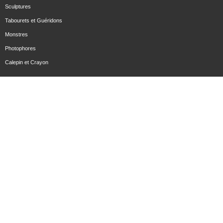
Sculptures
Tabourets et Guéridons
Monstres
Photophores
Calepin et Crayon