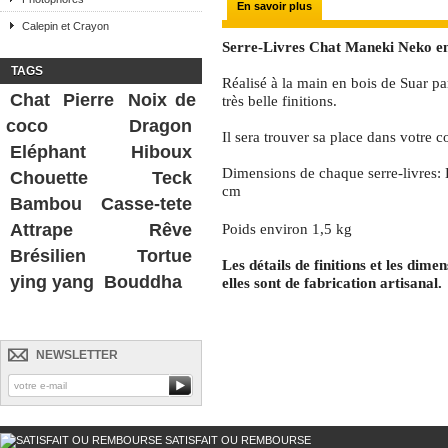
En savoir plus
Calepin et Crayon
Serre-Livres Chat Maneki Neko en
TAGS
Réalisé à la main en bois de Suar pa
Chat
Pierre
Noix de
très belle finitions.
coco
Dragon
Il sera trouver sa place dans votre co
Eléphant
Hiboux
Dimensions de chaque serre-livres:
Chouette
Teck
cm
Bambou
Casse-tete
Attrape Rêve
Poids environ 1,5 kg
Brésilien
Tortue
Les détails de finitions et les dime
ying yang
Bouddha
elles sont de fabrication artisanal.
NEWSLETTER
SATISFAIT OU REMBOURSE