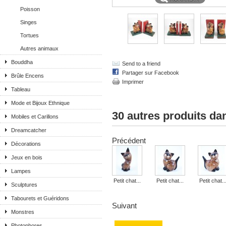
Poisson
Singes
Tortues
Autres animaux
Bouddha
Send to a friend
Partager sur Facebook
Brûle Encens
Imprimer
Tableau
Mode et Bijoux Ethnique
30 autres produits da
Mobiles et Carillons
Dreamcatcher
Précédent
Décorations
Jeux en bois
Lampes
Petit chat...
Petit chat...
Petit chat..
Sculptures
Tabourets et Guéridons
Suivant
Monstres
Photophores