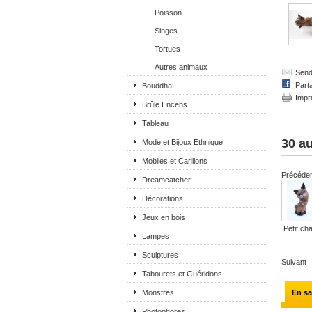
Poisson
Singes
Tortues
Autres animaux
Send 
Part
Bouddha
Impr
Brûle Encens
Tableau
30 au
Mode et Bijoux Ethnique
Mobiles et Carillons
Précéde
Dreamcatcher
Décorations
Jeux en bois
Petit cha
Lampes
Sculptures
Suivant
Tabourets et Guéridons
Monstres
En sa
Photophores