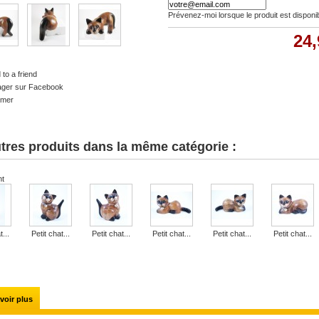
Prévenez-moi lorsque le produit est disponi
24,
to a friend
ager sur Facebook
imer
tres produits dans la même catégorie :
nt
t...
Petit chat...
Petit chat...
Petit chat...
Petit chat...
Petit chat...
voir plus