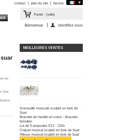
contact
plan du site
favoris
Panier :
(vide)
Bienvenue
identifiez-vous
MEILLEURES VENTES
 suar
ans du
e chat.
largeur
Grenouille musicale sculpté en bois de
Suar
Bracelet de l'amitié en coton - Bracelet
brésilien
Lot de 5 ampoules E12 - 220v
Criquet musical sculpté en bois de Suar
Hiboux musical sculpté en bois de Suar