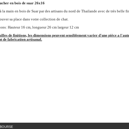
ucher en bois de suar 26x16
à la main en bois de Suar par des artisans du nord de Thailande avec de très belle fi
trouver sa place dans votre collection de chat.
ons: Hauteur 16 cm, longueur 26 cm largeur 12 cm
illes de finitions, les dimensions peuvent sensiblement varier d'une pièce a l'aut
nt de fabrication artisanal.
MBOURSE