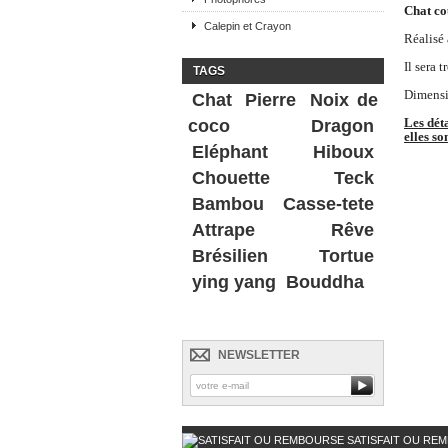
Chat co
Calepin et Crayon
Réalisé 
Il sera 
TAGS
Dimensi
Chat
Pierre
Noix de
Les déta
coco
Dragon
elles so
Eléphant
Hiboux
Chouette
Teck
Bambou
Casse-tete
Attrape Rêve
Brésilien
Tortue
ying yang
Bouddha
NEWSLETTER
SATISFAIT OU RE