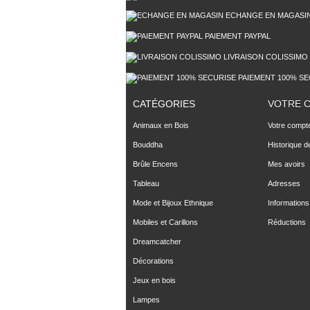
ECHANGE EN MAGASI
PAIEMENT PAYPAL
LIVRAISON COLISSIMO
PAIEMENT 100% SE
CATÉGORIES
VOTRE 
Animaux en Bois
Votre compt
Bouddha
Historique 
Brûle Encens
Mes avoirs
Tableau
Adresses
Mode et Bijoux Ethnique
Informations
Mobiles et Carillons
Réductions
Dreamcatcher
Décorations
Jeux en bois
Lampes