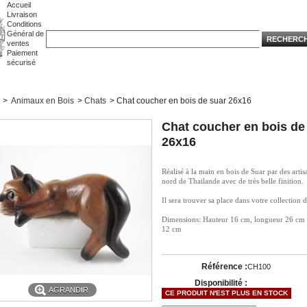
Accueil
Livraison
Conditions
Général de
ventes
Paiement
sécurisé
>
Animaux en Bois
>
Chats
>
Chat coucher en bois de suar 26x16
Chat coucher en bois de
26x16
Réalisé à la main en bois de Suar par des artis
nord de Thailande avec de très belle finition.
Il sera trouver sa place dans votre collection d
Dimensions: Hauteur 16 cm, longueur 26 cm 
12 cm
Référence :
CH100
Disponibilité :
AGRANDIR
CE PRODUIT N'EST PLUS EN STOCK