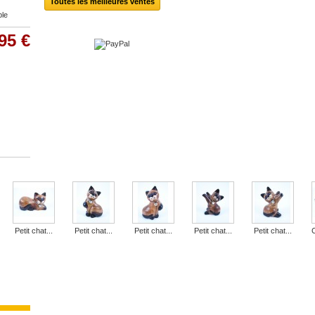
Toutes les meilleures ventes
ble
95 €
Petit chat...
Petit chat...
Petit chat...
Petit chat...
Petit chat...
C