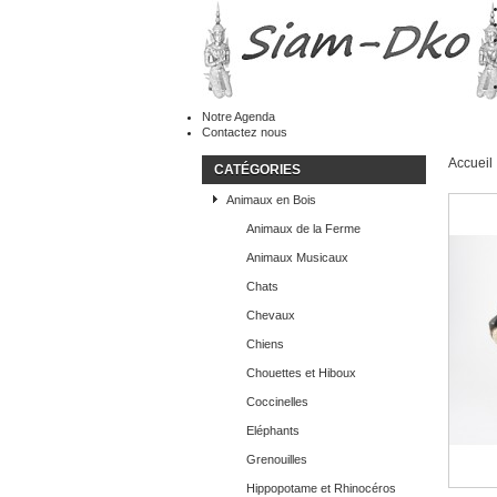
Notre Agenda
Contactez nous
Accueil
CATÉGORIES
Animaux en Bois
Animaux de la Ferme
Animaux Musicaux
Chats
Chevaux
Chiens
Chouettes et Hiboux
Coccinelles
Eléphants
Grenouilles
Hippopotame et Rhinocéros