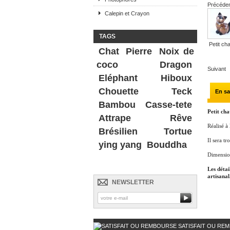
Précéde
Calepin et Crayon
TAGS
Petit cha
Chat
Pierre
Noix de
coco
Dragon
Suivant
Eléphant
Hiboux
Chouette
Teck
En sa
Bambou
Casse-tete
Petit cha
Attrape Rêve
Réalisé à
Brésilien
Tortue
Il sera tr
ying yang
Bouddha
Dimensio
Les détai
artisanal
NEWSLETTER
SATISFAIT OU RE