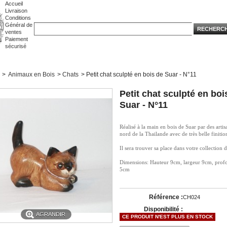
Accueil
Livraison
Conditions
Général de
ventes
Paiement
sécurisé
>
Animaux en Bois
>
Chats
>
Petit chat sculpté en bois de Suar - N°11
Petit chat sculpté en boi
Suar - N°11
Réalisé à la main en bois de Suar par des artis
nord de la Thailande avec de très belle finitio
Il sera trouver sa place dans votre collection d
Dimensions: Hauteur 9cm, largeur 9cm, prof
5cm
Référence :
CH024
Disponibilité :
AGRANDIR
CE PRODUIT N'EST PLUS EN STOCK