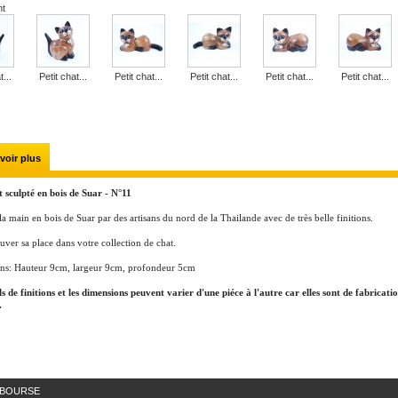
nt
t...
Petit chat...
Petit chat...
Petit chat...
Petit chat...
Petit chat...
voir plus
t sculpté en bois de Suar - N°11
 la main en bois de Suar par des artisans du nord de la Thailande avec de très belle finitions.
ouver sa place dans votre collection de chat.
ns: Hauteur 9cm, largeur 9cm, profondeur 5cm
ls de finitions et les dimensions peuvent varier d'une piéce à l'autre car elles sont de fabricati
.
MBOURSE