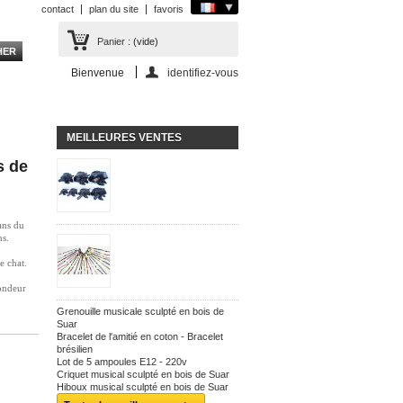
contact
plan du site
favoris
Panier :
(vide)
Bienvenue
identifiez-vous
MEILLEURES VENTES
s de
ans du
ns.
e chat.
ondeur
Grenouille musicale sculpté en bois de
Suar
Bracelet de l'amitié en coton - Bracelet
brésilien
Lot de 5 ampoules E12 - 220v
Criquet musical sculpté en bois de Suar
Hiboux musical sculpté en bois de Suar