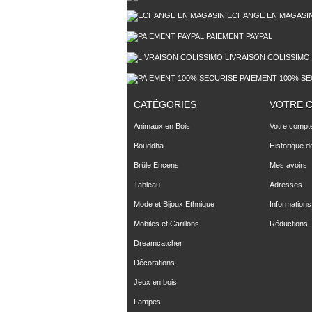
ECHANGE EN MAGASI
PAIEMENT PAYPAL
LIVRAISON COLISSIMO
PAIEMENT 100% SE
CATÉGORIES
VOTRE 
Animaux en Bois
Votre compt
Bouddha
Historique 
Brûle Encens
Mes avoirs
Tableau
Adresses
Mode et Bijoux Ethnique
Informations
Mobiles et Carillons
Réductions
Dreamcatcher
Décorations
Jeux en bois
Lampes