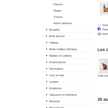
Poisson
Singes
Tortues
Autres animaux
Send 
Part
Bouddha
Impr
Brûle Encens
Tableau
Les c
Mode et Bijoux Ethnique
Mobiles et Carillons
Dreamcatcher
Décorations
Jeux en bois
Petit cha
Lampes
Sculptures
Tabourets et Guéridons
30 au
Monstres
Photophores