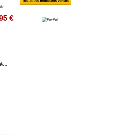
Toutes les meilleures ventes
ble
95 €
...