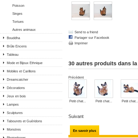
Poisson
Singes
Tortues
Autres animaux
Send to a friend
Partager sur Facebook
Bouddha
Imprimer
Brûle Encens
Tableau
30 autres produits dans l
Mode et Bijoux Ethnique
Mobiles et Carillons
Précédent
Dreamcatcher
Décorations
Jeux en bois
Petit chat...
Petit chat...
Petit chat..
Lampes
Sculptures
Suivant
Tabourets et Guéridons
Monstres
En savoir plus
Photophores