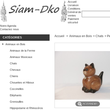
Accueil
Livraison
Conditions
Général de
ventes
Paiement
sécurisé
Notre Agenda
Contactez nous
Accueil
>
Animaux en Bois
>
Chats
>
Pe
CATÉGORIES
Animaux en Bois
Animaux de la Ferme
Animaux Musicaux
Chats
Chevaux
Chiens
Chouettes et Hiboux
Coccinelles
Eléphants
Grenouilles
AGRANDIR
Hippopotame et Rhinocéros