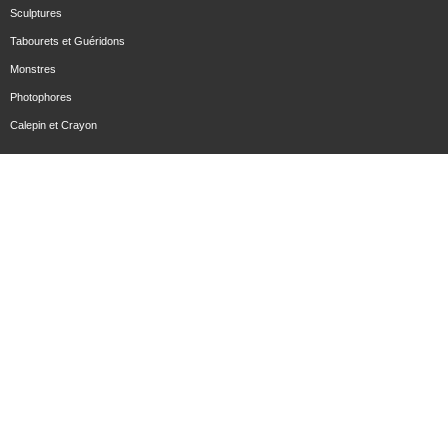
Sculptures
Tabourets et Guéridons
Monstres
Photophores
Calepin et Crayon