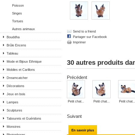
Poisson
Singes
Tortues
Autres animaux
Send to a friend
Partager sur Facebook
Bouddha
Imprimer
Brûle Encens
Tableau
30 autres produits da
Mode et Bijoux Ethnique
Mobiles et Carillons
Précédent
Dreamcatcher
Décorations
Jeux en bois
Petit chat...
Petit chat...
Petit chat..
Lampes
Sculptures
Suivant
Tabourets et Guéridons
Monstres
En savoir plus
Photophores