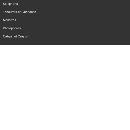
Sculptures
Tabourets et Guéridons
Monstres
Photophores
Calepin et Crayon