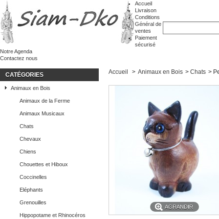
Accueil
Livraison
Conditions
Général de
ventes
Paiement
sécurisé
Notre Agenda
Contactez nous
Accueil
>
Animaux en Bois
>
Chats
>
Pe
CATÉGORIES
Animaux en Bois
Animaux de la Ferme
Animaux Musicaux
Chats
Chevaux
Chiens
Chouettes et Hiboux
Coccinelles
Eléphants
Grenouilles
AGRANDIR
Hippopotame et Rhinocéros