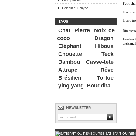
Petit cha
Calepin et Crayon
Réalisé à
Il sera tr
TAGS
Chat
Pierre
Noix de
Dimensio
coco
Dragon
Les détai
artisanal
Eléphant
Hiboux
Chouette
Teck
Bambou
Casse-tete
Attrape Rêve
Brésilien
Tortue
ying yang
Bouddha
NEWSLETTER
SATISFAIT OU RE