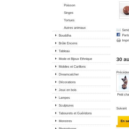
Poisson
Singes
Tortues
Autres animaux
Send 
Part
Bouddha
Impr
Brûle Encens
Tableau
30 au
Mode et Bijoux Ethnique
Mobiles et Carillons
Précéde
Dreamcatcher
Décorations
Jeux en bois
Petit cha
Lampes
Sculptures
Suivant
Tabourets et Guéridons
Monstres
En sa
Photophores