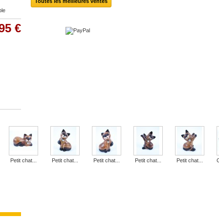
Toutes les meilleures ventes
ble
95 €
Petit chat...
Petit chat...
Petit chat...
Petit chat...
Petit chat...
C