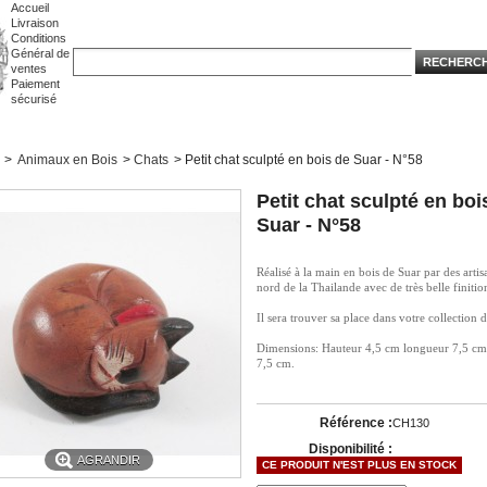
Accueil
Livraison
Conditions
Général de
ventes
Paiement
sécurisé
>
Animaux en Bois
>
Chats
>
Petit chat sculpté en bois de Suar - N°58
Petit chat sculpté en boi
Suar - N°58
Réalisé à la main en bois de Suar par des artis
nord de la Thailande avec de très belle finitio
Il sera trouver sa place dans votre collection d
Dimensions: Hauteur 4,5 cm longueur 7,5 cm
7,5 cm.
Référence :
CH130
Disponibilité :
AGRANDIR
CE PRODUIT N'EST PLUS EN STOCK