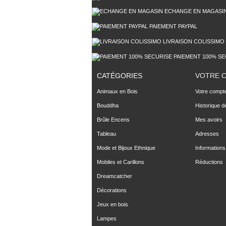
ECHANGE EN MAGASI
PAIEMENT PAYPAL
LIVRAISON COLISSIMO
PAIEMENT 100% SE
CATÉGORIES
VOTRE 
Animaux en Bois
Votre compt
Bouddha
Historique 
Brûle Encens
Mes avoirs
Tableau
Adresses
Mode et Bijoux Ethnique
Informations
Mobiles et Carillons
Réductions
Dreamcatcher
Décorations
Jeux en bois
Lampes