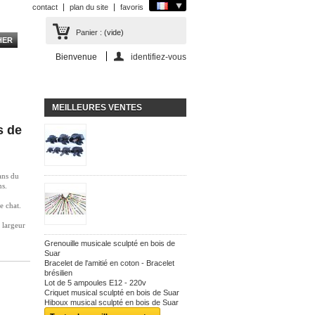
contact
plan du site
favoris
Panier :
(vide)
Bienvenue
identifiez-vous
MEILLEURES VENTES
s de
ans du
ns.
e chat.
 largeur
Grenouille musicale sculpté en bois de
Suar
Bracelet de l'amitié en coton - Bracelet
brésilien
Lot de 5 ampoules E12 - 220v
Criquet musical sculpté en bois de Suar
Hiboux musical sculpté en bois de Suar