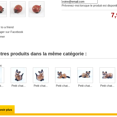
Prévenez-moi lorsque le produit est disponi
7,
to a friend
ager sur Facebook
imer
tres produits dans la même catégorie :
nt
t...
Petit chat...
Petit chat...
Petit chat...
Petit chat...
Petit chat...
voir plus